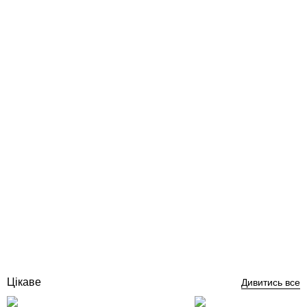
Скляний пісок для фільтрів (AFM засипка) 20 кг
Відгуки (1)
2 639
грн
Купити
Цікаве
Дивитись все