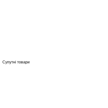
Aquaviva D650-STP120М (15 м3/год, D650) фільтраційна
установка
Відгуки (0)
32 568
грн
Купити
Супутні товари