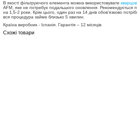
В якості фільтруючого елемента можна використовувати
кварцови
AFM, яке не потребує подальшого оновлення. Рекомендується про
на 1,5-2 роки. Крім цього, один раз на 14 днів обов'язково потрі
вся процедура займе близько 5 хвилин.
Країна виробник - Іспанія. Гарантія – 12 місяців.
Схожі товари
ПОКУПКА ЧАСТИНАМИ
ПОКУПКА ЧАСТИНАМИ