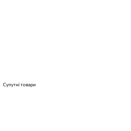
Seko комплект скляних кульок для очищення амперометричного
осередку
Відгуки (0)
1 887
грн
Купити
Супутні товари