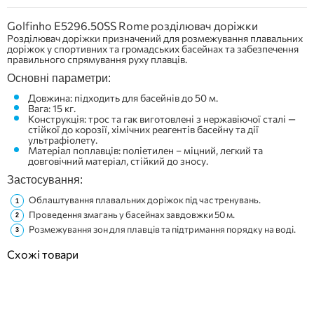
Golfinho E5296.50SS Rome розділювач доріжки
Розділювач доріжки призначений для розмежування плавальних
доріжок у спортивних та громадських басейнах та забезпечення
правильного спрямування руху плавців.
Основні параметри:
Довжина: підходить для басейнів до 50 м.
Вага: 15 кг.
Конструкція: трос та гак виготовлені з нержавіючої сталі —
стійкої до корозії, хімічних реагентів басейну та дії
ультрафіолету.
Матеріал поплавців: поліетилен – міцний, легкий та
довговічний матеріал, стійкий до зносу.
Застосування:
Облаштування плавальних доріжок під час тренувань.
Проведення змагань у басейнах завдовжки 50 м.
Розмежування зон для плавців та підтримання порядку на воді.
Схожі товари