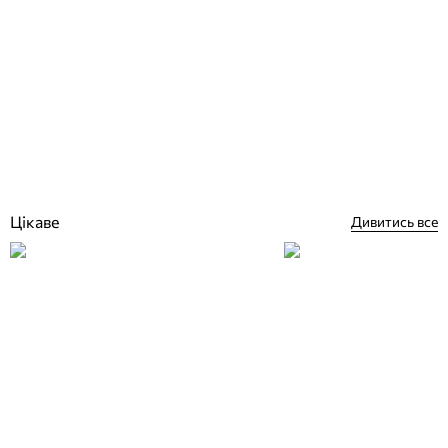
Aquaviva розділова доріжка 25 м
Відгуки (0)
38 529
грн
Купити
Цікаве
Дивитись все