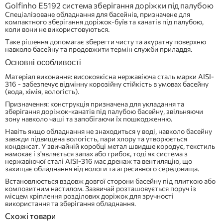
Golfinho E5192 система зберігання доріжки під палубою
Спеціалізоване обладнання для басейнів, призначене для
компактного зберігання доріжок-буїв та канатів під палубою,
коли вони не використовуються.
Таке рішення допомагає зберегти чисту та акуратну поверхню
навколо басейну та продовжити термін служби приладдя.
Основні особливості
Матеріал виконання: високоякісна нержавіюча сталь марки AISI-
316 - забезпечує відмінну корозійну стійкість в умовах басейну
(вода, хімія, вологість).
Призначення: конструкція призначена для укладання та
зберігання доріжок-канатів під палубою басейну, звільняючи
зону навколо чаші та запобігаючи їх пошкодженню.
Навіть якщо обладнання не знаходиться у воді, навколо басейну
завжди підвищена вологість, пари хлору та утворюється
конденсат. У звичайній коробці метал швидше кородує, текстиль
намокає і з'являється запах або грибок, тоді як система з
нержавіючої сталі AISI-316 має дренаж та вентиляцію, що
захищає обладнання від вологи та агресивного середовища.
Встановлюється вздовж довгої сторони басейну під плиткою або
композитним настилом. Зазвичай розташовується поруч із
місцем кріплення розділових доріжок для зручності
використання та зберігання обладнання.
Схожі товари