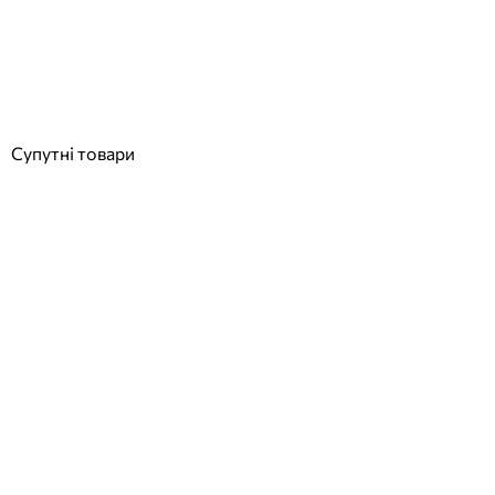
Відгуки (0)
176 797
грн
Купити
Супутні товари