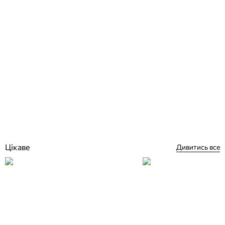
Astral покажчик повороту (розвороту) для басейну
Відгуки (0)
81 832
грн
Купити
Цікаве
Дивитись все