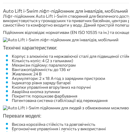
Auto Lift i-Swim ліфт-підйомник для інвалідів, мобільний
Ліфт-підйомник Auto Lift i-Swim створений для безпечного доступ
використовується у громадських та приватних басейнах, центрах ре
самостійно та комфортно входити у воду. Даний пристрій полегшує
Підйомник відповідає нормативам (EN ISO 10535 та ін.) та оснаще
Технічні характеристики:
Корпус з алюмінію та нержавіючої сталі для підвищеної стійко
Кількість коліс: 4 (2 з гальмами)
Механізм підйому: паралелограм
Вантажопідйомність: до 136 кг
Живлення: 24 В
Акумулятори: 2 х 18 А·год з зарядним пристроєм
Індикатор рівня заряду батареї
Кнопки управління вгору/вниз на поручні
Аварійна кнопка зупинки
Покриття: порошкове фарбування
Патентована система стабілізації від перекидання
Переваги моделі:
Висока корозійна стійкість та довговічність
Ергономічне управління і легкість у використанні