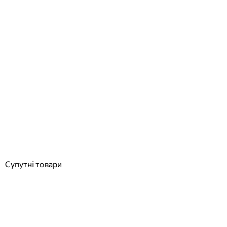
Waterflex Elly Air еліптичний тренажер
Відгуки (0)
110 255
грн
Купити
Супутні товари