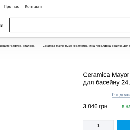
Про нас
Контакти
ів
ССЕЙНЫ
ОВАНИЕ
ОВ
керамогранітна, сталева
Ceramica Mayor RJ25 керамогранітна переливна решітка для 
Ceramica Mayor
для басейну 24
0 відгук
3 046
грн
в н