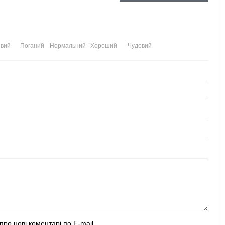
вий
Поганий
Нормальний
Хороший
Чудовий
про нові коментарі по E-mail