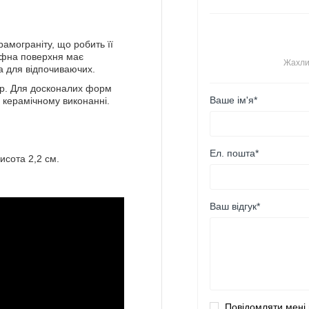
рамограніту, що робить її
ьєфна поверхня має
Жахли
а для відпочиваючих.
тур. Для досконалих форм
Ваше ім'я*
 керамічному виконанні.
Ел. пошта*
исота 2,2 см.
Ваш відгук*
Повідомляти мені 