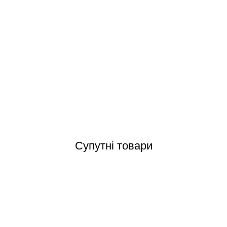
OS-02 Grift Ocean переливні грати з центральним з'єднанням 245x25
Відгуки (0)
Супутні товари