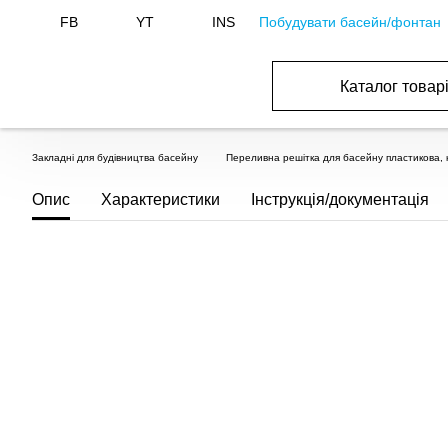
Побудувати басейн/фонтан
FB
YT
INS
Каталог товар
ОБОРУДОВАНИЕ ДЛЯ БАССЕЙНА И БА
ОТОПЛЕНИЕ И ГВС, ВЕНТИЛЯЦИЯ И КОНДИЦИОНИР
ОБОРУДОВАНИЯ ДЛЯ ФОНТАНОВ И ПРУД
ВОДОСНАБЖЕНИЕ И КАНАЛИЗАЦИЯ
Закладні для будівництва басейну
Переливна решітка для басейну пластикова, 
Опис
Характеристики
Інструкція/документація