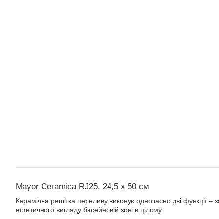
Mayor Ceramica RJ25, 24,5 х 50 см
Керамічна решітка переливу виконує одночасно дві функції – з
естетичного вигляду басейновій зоні в цілому.