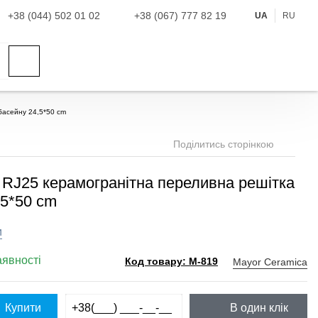
+38 (044) 502 01 02
+38 (067) 777 82 19
UA
RU
басейну 24,5*50 cm
Поділитись сторінкою
 RJ25 керамогранітна переливна решітка
,5*50 cm
и
аявності
Mayor Ceramica
Код товару: M-819
Купити
В один клік