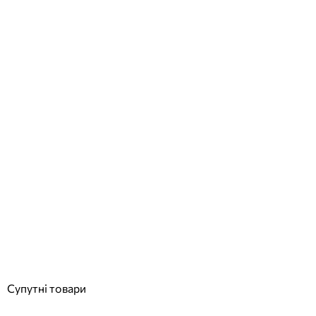
Aquajoy Fiji шезлонг коричневий
Відгуки (0)
7 912
грн
Купити
Супутні товари