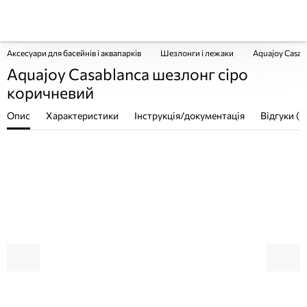
Аксесуари для басейнів і аквапарків
Шезлонги і лежаки
Aquajoy Casab
Aquajoy Casablanca шезлонг сіро
коричневий
Опис
Характеристики
Інструкція/документація
Відгуки (0