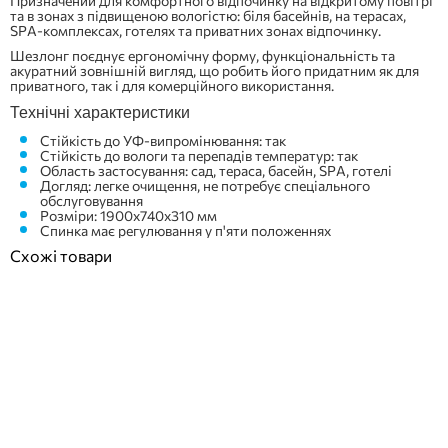
Призначений для комфортного відпочинку на відкритому повітрі
та в зонах з підвищеною вологістю: біля басейнів, на терасах,
SPA-комплексах, готелях та приватних зонах відпочинку.
Шезлонг поєднує ергономічну форму, функціональність та
акуратний зовнішній вигляд, що робить його придатним як для
приватного, так і для комерційного використання.
Технічні характеристики
Стійкість до УФ-випромінювання: так
Стійкість до вологи та перепадів температур: так
Область застосування: сад, тераса, басейн, SPA, готелі
Догляд: легке очищення, не потребує спеціального
обслуговування
Розміри: 1900x740x310 мм
Спинка має регулювання у п'яти положеннях
Схожі товари