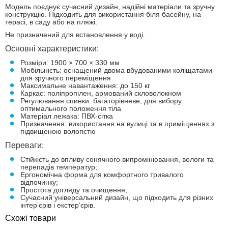
Модель поєднує сучасний дизайн, надійні матеріали та зручну
конструкцію. Підходить для використання біля басейну, на
терасі, в саду або на пляжі.
Не призначений для встановлення у воді.
Основні характеристики:
Розміри: 1900 × 700 × 330 мм
Мобільність: оснащений двома вбудованими коліщатами
для зручного переміщення
Максимальне навантаження: до 150 кг
Каркас: поліпропілен, армований скловолокном
Регулювання спинки: багаторівневе, для вибору
оптимального положення тіла
Матеріал лежака: ПВХ-сітка
Призначення: використання на вулиці та в приміщеннях з
підвищеною вологістю
Переваги:
Стійкість до впливу сонячного випромінювання, вологи та
перепадів температур;
Ергономічна форма для комфортного тривалого
відпочинку;
Простота догляду та очищення;
Сучасний універсальний дизайн, що підходить для різних
інтер’єрів і екстер’єрів.
Схожі товари