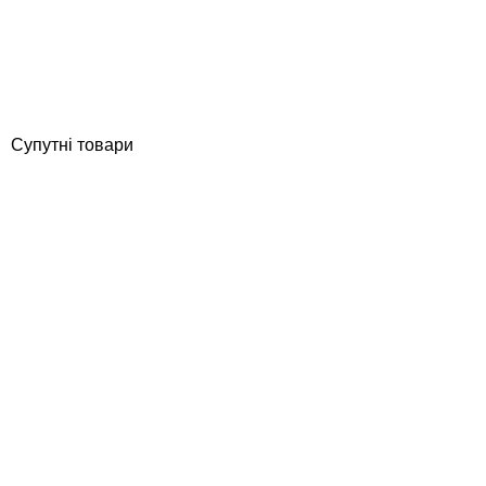
Відгуки (0)
7 912
грн
Купити
Супутні товари