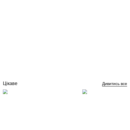
Стартова тумба Astral Pool, висота 400 мм
Відгуки (0)
55 433
грн
Купити
Цікаве
Дивитись все