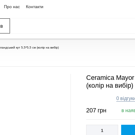
Про нас
Контакти
ів
ССЕЙНЫ
ОВАНИЕ
ОВ
андський кут 5,5*5,5 см (колір на вибір)
Ceramica Mayor 
(колір на вибір)
0 відгук
207
грн
в ная