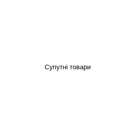
ol 24,5* 12,5 см керамічний маркер глибини у спортивних басейнах
Відгуки (0)
Супутні товари