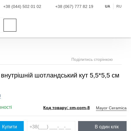
+38 (044) 502 01 02
+38 (067) 777 82 19
UA
RU
Поділитись сторінкою
внутрішній шотландський кут 5,5*5,5 см
и
вності
Mayor Ceramica
Код товару: cm-corn-8
Купити
В один клік