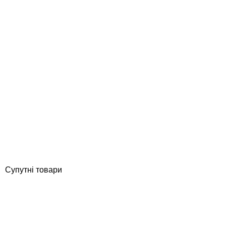
Serapool 24,5* 12,5 см керамічний маркер глибини у спортивних
басейнах, 0,8 м
Відгуки (0)
16 960
грн
Купити
Супутні товари