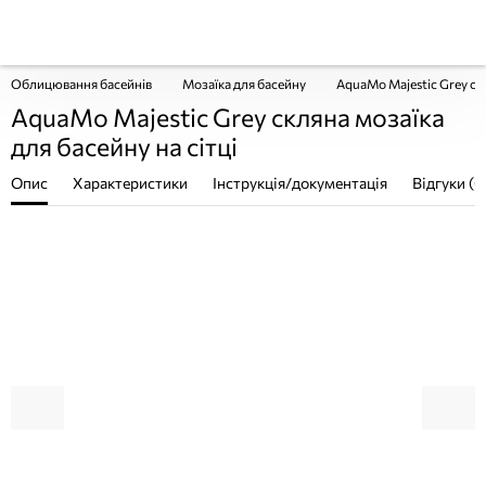
Облицювання басейнів
Мозаїка для басейну
AquaMo Majestic Grey скл
AquaMo Majestic Grey скляна мозаїка
для басейну на сітці
Опис
Характеристики
Інструкція/документація
Відгуки (0