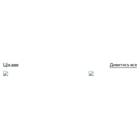
HTH MaxiTab хлор 6 в 1 у таблетках 250г 5 кг
Відгуки (1)
3 670
грн
Купити
Цікаве
Дивитись все