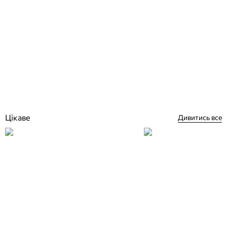
Astral V15 STANDARD скіммер для басейну стандарт під бетон
Відгуки (0)
6 207
грн
Купити
Цікаве
Дивитись все