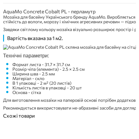
AquaMo Concrete Cobalt PL - перламутр
Мозаїка для басейну Українського бренду AquaMo. Виробляється з
стійкість до вологи, морозу і хімічних агресивних речовин — підход
Завдяки світлому кольору мозаїка візуально розширює простір і ро
Вартість вказана за 1 м2.
Технічні параметри:
Формат листа - 31.7 × 31.7 см
Розмір чіпа (елемента) - 2.5 × 2.5 см
Ширина шва - 2.5 мм
Матеріал - скло
В 1 упаковці - 2 м² (20 листів)
Кількість листів в упаковці - 20 шт
Основа - сітка
Для виготовлення мозаїки на паперовій основі потрібен додатковий
Рекомендується використовувати не-абразивні засоби для догляду
Схожі товари