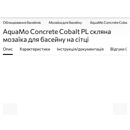
Облицювання басейнів
Мозаїка для басейну
AquaMo Concrete Cobalt P
AquaMo Concrete Cobalt PL скляна
мозаїка для басейну на сітці
Опис
Характеристики
Інструкція/документація
Відгуки (0