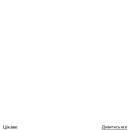
AstralPool Sonic 5 робот пилосос для басейну
Відгуки (0)
81 104
грн
Немає в наявності
Цікаве
Дивитись все