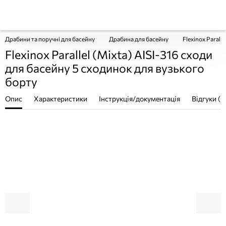
Драбини та поручні для басейну
Драбина для басейну
Flexinox Parall
Flexinox Parallel (Mixta) AISI-316 сходи
для басейну 5 сходинок для вузького
борту
Опис
Характеристики
Інструкція/документація
Відгуки (0