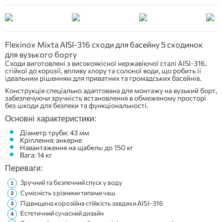
Flexinox Mixta AISI-316 сходи для басейну 5 сходинок
для вузького борту
Сходи виготовлені з високоякісної нержавіючої сталі AISI-316,
стійкої до корозії, впливу хлору та солоної води, що робить її
ідеальним рішенням для приватних та громадських басейнів.
Конструкція спеціально адаптована для монтажу на вузький борт,
забезпечуючи зручність встановлення в обмеженому просторі
без шкоди для безпеки та функціональності.
Основні характеристики:
Діаметр труби: 43 мм
Кріплення: анкерне
Навантаження на щабель: до 150 кг
Вага: 14 кг
Переваги:
Зручний та безпечний спуск у воду
Сумісність з різними типами чаш
Підвищена корозійна стійкість завдяки AISI-316
Естетичний сучасний дизайн