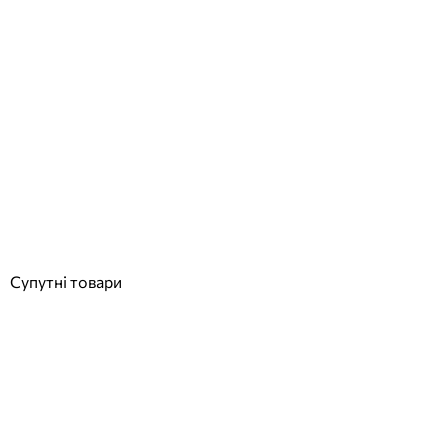
Gemas Overflow драбина для басейну для широкого борту, 4
сходинки, AISI-316
Відгуки (0)
18 040
грн
Купити
Супутні товари