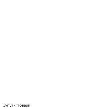
Gemas Overflow драбина для басейну для широкого борту, 4
сходинки, AISI-316
Відгуки (0)
18 040
грн
Купити
Супутні товари