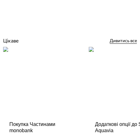
Відгуки (0)
9 410
грн
Немає в наявності
Цікаве
Дивитись все
Покупка Частинами
Додаткові опції до
monobank
Aquavia