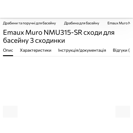
Драбини та поручні для басейну
Драбина для басейну
Emaux Muro NM
Emaux Muro NMU315-SR сходи для
басейну 3 сходинки
Опис
Характеристики
Інструкція/документація
Відгуки (0