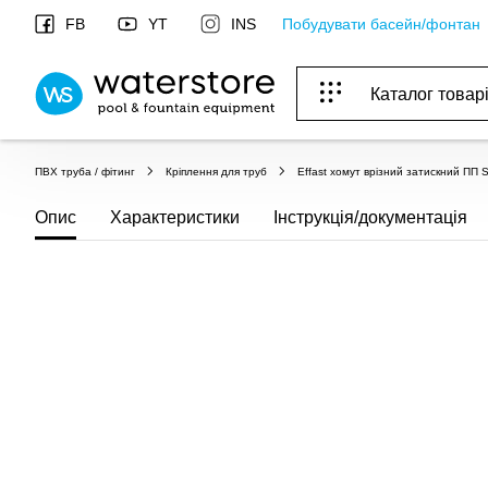
Побудувати басейн/фонтан
FB
YT
INS
Каталог товар
БАСЕЙНИ, ОБЛАДНАННЯ ДЛЯ БАСЕЙНІВ
ОПАЛЕННЯ ТА ГВП, ВЕНТИЛЯЦІЯ І КОНДИЦІЮВАННЯ
ОБЛАДНАННЯ ДЛЯ ФОНТАНІВ ТА СТАВКІВ
ВОДОПОСТАЧАННЯ І КАНАЛІЗАЦІЯ
ПВХ труба / фітинг
Кріплення для труб
Effast хомут врізний затискний ПП 
Опис
Характеристики
Інструкція/документація