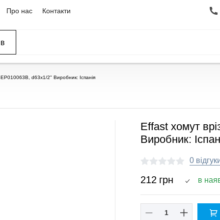
Про нас
Контакти
ів
SEP010063B, d63x1/2" Виробник: Іспанія
Effast хомут вр
Виробник: Іспан
0 відгук
212
грн
в ная