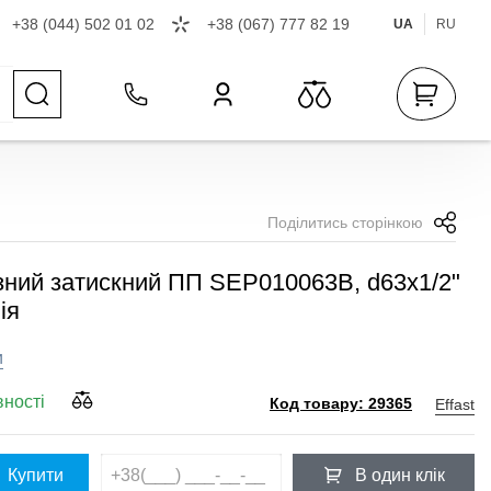
+38 (044) 502 01 02
+38 (067) 777 82 19
UA
RU
Поділитись сторінкою
ізний затискний ПП SEP010063B, d63x1/2"
ія
и
вності
Effast
Код товару: 29365
Купити
В один клік