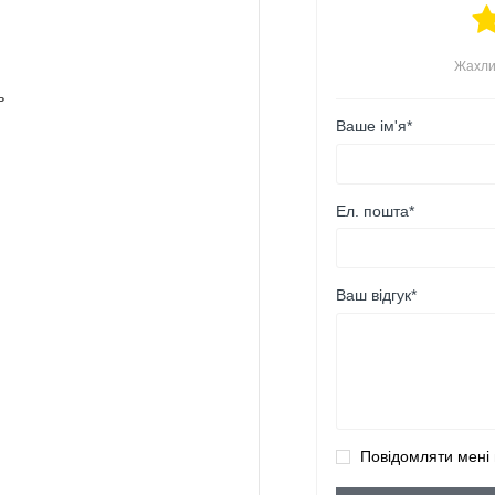
Жахли
ь
Ваше ім'я*
Ел. пошта*
Ваш відгук*
Повідомляти мені 