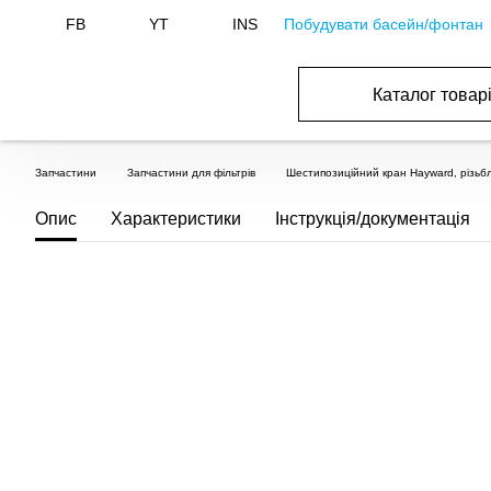
Побудувати басейн/фонтан
FB
YT
INS
Каталог товар
ОБОРУДОВАНИЕ ДЛЯ БАССЕЙНА И БА
ОТОПЛЕНИЕ И ГВС, ВЕНТИЛЯЦИЯ И КОНДИЦИОНИР
ОБОРУДОВАНИЯ ДЛЯ ФОНТАНОВ И ПРУД
ВОДОСНАБЖЕНИЕ И КАНАЛИЗАЦИЯ
Запчастини
Запчастини для фільтрів
Шестипозиційний кран Hayward, різь
Опис
Характеристики
Інструкція/документація