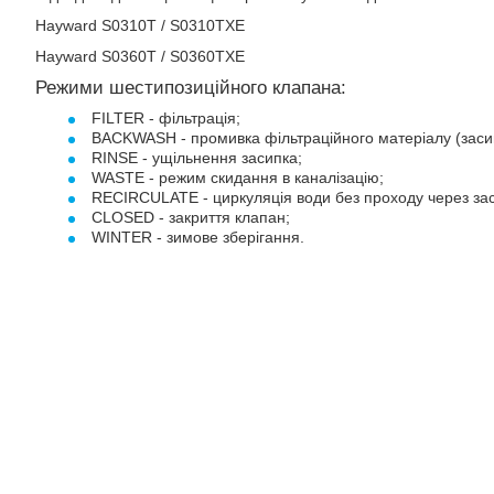
Hayward S0310T / S0310TXE
Hayward S0360T / S0360TXE
Режими шестипозиційного клапана:
FILTER - фільтрація;
BACKWASH - промивка фільтраційного матеріалу (заси
RINSE - ущільнення засипка;
WASTE - режим скидання в каналізацію;
RECIRCULATE - циркуляція води без проходу через зас
CLOSED - закриття клапан;
WINTER - зимове зберігання.