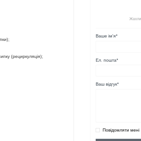
Жахли
Ваше ім'я*
пки);
ипку (рециркуляція);
Ел. пошта*
Ваш відгук*
Повідомляти мені 