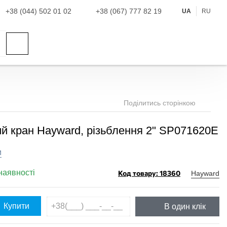
+38 (044) 502 01 02
+38 (067) 777 82 19
UA
RU
Поділитись сторінкою
й кран Hayward, різьблення 2" SP071620E
и
наявності
Код товару: 18360
Hayward
Купити
В один клік