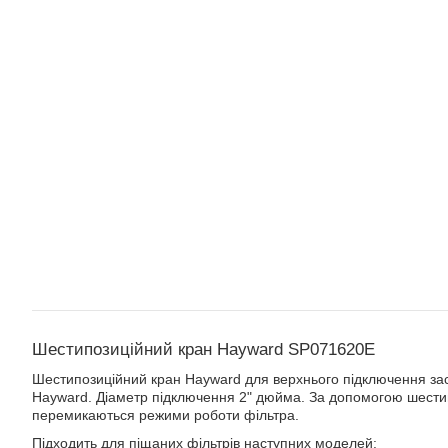
Шестипозиційний кран Hayward
SP071620E
Шестипозиційний кран Hayward для верхнього підключення зас
Hayward. Діаметр підключення 2" дюйма. За допомогою шести
перемикаються режими роботи фільтра.
Підходить для піщаних фільтрів наступних моделей: