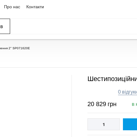
Про нас
Контакти
ів
ССЕЙНЫ
ОВАНИЕ
ОВ
блення 2" SP071620E
Шестипозиційни
0 відгук
20 829
грн
в 