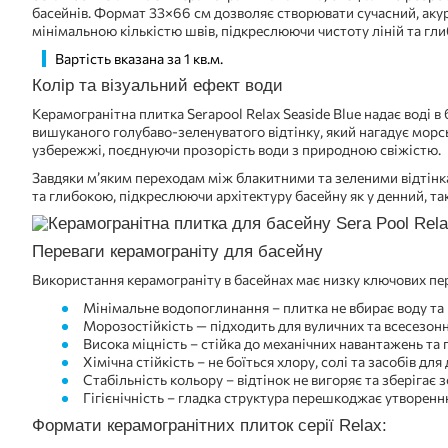
басейнів. Формат 33×66 см дозволяє створювати сучасний, ак
мінімальною кількістю швів, підкреслюючи чистоту ліній та гли
Вартість вказана за 1 кв.м.
Колір та візуальний ефект води
Керамогранітна плитка Serapool Relax Seaside Blue надає воді в 
вишуканого голубаво-зеленуватого відтінку, який нагадує морс
узбережжі, поєднуючи прозорість води з природною свіжістю.
Завдяки м’яким переходам між блакитними та зеленими відтін
та глибокою, підкреслюючи архітектуру басейну як у денний, так і
Переваги керамограніту для басейну
Використання керамограніту в басейнах має низку ключових пер
Мінімальне водопоглинання – плитка не вбирає воду та 
Морозостійкість — підходить для вуличних та всесезон
Висока міцність – стійка до механічних навантажень та
Хімічна стійкість – не боїться хлору, солі та засобів для
Стабільність кольору – відтінок не вигоряє та зберігає 
Гігієнічність – гладка структура перешкоджає утворенн
Формати керамогранітних плиток серії Relax: