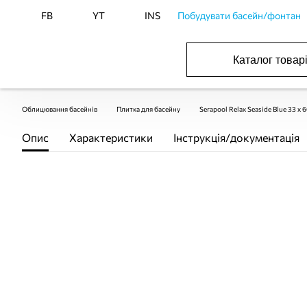
FB
YT
INS
Побудувати басейн/фонтан
Каталог товар
ОБОРУДОВАНИЕ ДЛЯ БАССЕЙНА И БА
ОТОПЛЕНИЕ И ГВС, ВЕНТИЛЯЦИЯ И КОНДИЦИОНИР
ОБОРУДОВАНИЯ ДЛЯ ФОНТАНОВ И ПРУД
ВОДОСНАБЖЕНИЕ И КАНАЛИЗАЦИЯ
Облицювання басейнів
Плитка для басейну
Serapool Relax Seaside Blue 33 x
Опис
Характеристики
Інструкція/документація