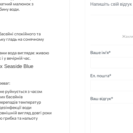
уратний малюнок з
Напишіть свій відгук
бину води.
басейні спокійного та
Жахли
ьку гладь на сонячному
Ваше ім'я*
ками вода виглядає живою
 у вечірній час.
Ел. пошта*
еваг:
не руйнується з часом
них басейнів
Ваш відгук*
 перепадів температур
 дезінфекції води
зовнішній вигляд довгі роки
ю грибка та нальоту