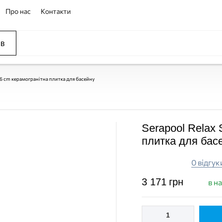
Про нас
Контакти
ів
ССЕЙНЫ
ОВАНИЕ
ОВ
 66 cm керамогранітна плитка для басейну
Serapool Relax 
плитка для бас
0 відгук
3 171
грн
в н