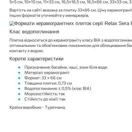
5×5 см, 10×10 см, 11×33 см, 16,5×16,5 см, 16,5×66 см, 33×33 см, 
Вартість на сайті вказана за плитку 33×66 см. Ціну керамограні
інших форматів уточнюйте у менеджерів.
Клас водопоглинання
Плитка відноситься до керамограніту класу BIA з водопоглинан
оптимальним та обов'язковим показником для облицювання бас
контакту з водою.
Короткі характеристики
Призначення: басейни, чаші, зони біля води
Матеріал: керамограніт
Формат: 33 × 66 см
Товщина плитки: 0,73 см
Водопоглинання: ≤ 0,5% (клас BIA)
Морозостійкість: так
Стійкість до хімії: так
Країна виробник - Туреччина.