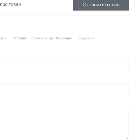
Оставить отзыв
 про товар
вий
Поганий
Нормальний
Хороший
Чудовий