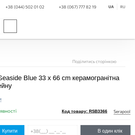
+38 (044) 502 01 02
+38 (067) 777 82 19
RU
UA
Поділитись сторінкою
Seaside Blue 33 x 66 cm керамогранітна
ейну
и
аявності
Serapool
Код товару: RSB3366
Купити
В один клік