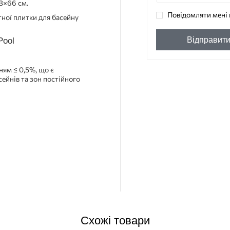
33×66 см.
Повідомляти мені 
тної плитки для басейну
Відправит
ням ≤ 0,5%, що є
ейнів та зон постійного
Схожі товари