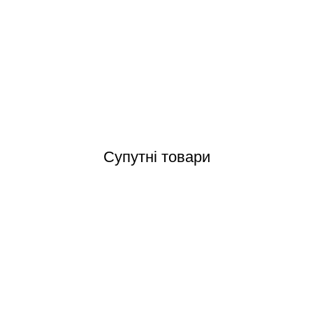
ool 24,5* 12,5 см керамічний маркер глибини у спортивних басейнах,
Відгуки (0)
Супутні товари