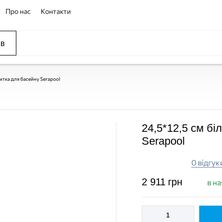
Про нас
Контакти
ів
ССЕЙНЫ
ОВАНИЕ
ОВ
итка для басейну Serapool
24,5*12,5 см бі
Serapool
0 відгук
2 911
грн
в на