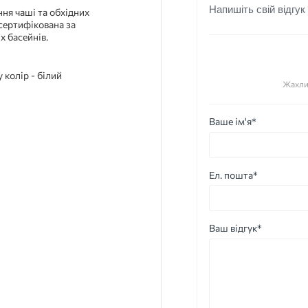
Напишіть свій відгук
ня чаші та обхідних
 сертифікована за
 басейнів.
Жахли
Ваше ім'я*
Ел. пошта*
Ваш відгук*