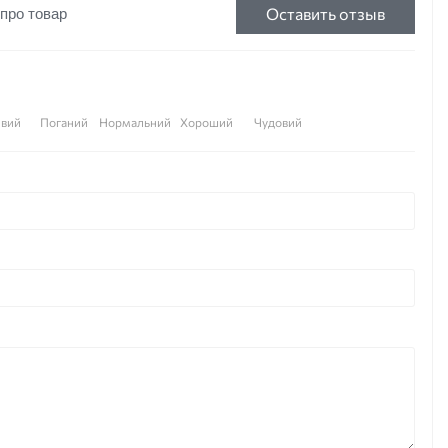
Оставить отзыв
 про товар
вий
Поганий
Нормальний
Хороший
Чудовий