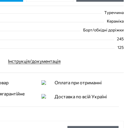
Туреччина
Кераміка
Борт/обхідні доріжки
245
125
Інструкція/документація
овар
Оплата при отриманні
лягарантійне
Доставка по всій Україні