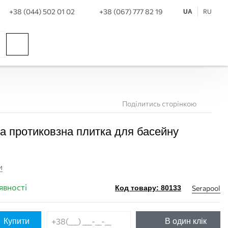
+38 (044) 502 01 02
+38 (067) 777 82 19
RU
UA
Поділитись сторінкою
ла протиковзна плитка для басейну
и
явності
Serapool
Код товару: 80133
Купити
В один клік