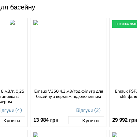
для басейну
ПОКУПКА ЧАС
8 м3/г, 0,25
Emaux V350 4,3 м3/год фільтр для
Emaux FSF3
тановка із
басейну з верхнім підключенням
кВт філь
ймером
ідгуки (4)
Відгуки (2)
13 984
грн
29 992
гр
Купити
Купити