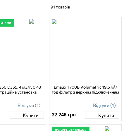
91
товарів
ТИНАМИ
50 D355, 4 м3/г, 0,43
Emaux T700B Volumetric 19,5 м³/
траційна установка
год фільтр з верхнім підключенням
Відгуки (1)
Відгуки (1)
н
32 246
грн
Купити
Купити
ПОКУПКА ЧАСТИНАМИ