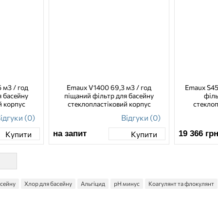
 м3 / год
Emaux V1400 69,3 м3 / год
Emaux S45
я басейну
піщаний фільтр для басейну
філь
й корпус
стеклопластіковий корпус
стеклоп
ідгуки (0)
Відгуки (0)
на запит
19 366
гр
Купити
Купити
асейну
Хлор для басейну
Альгіцид
pH минус
Коагулянт та флокулянт