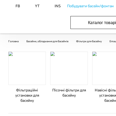
FB
YT
INS
Побудувати басейн/фонтан
Каталог товар
ОБОРУДОВАНИЕ ДЛЯ БАССЕЙНА И БА
ОТОПЛЕНИЕ И ГВС, ВЕНТИЛЯЦИЯ И КОНДИЦИОНИР
ОБОРУДОВАНИЯ ДЛЯ ФОНТАНОВ И ПРУД
ВОДОСНАБЖЕНИЕ И КАНАЛИЗАЦИЯ
Головна
Басейни, обладнання для басейнів
Фільтри для басейну
Emau
Фільтраційні
Пісочні фільтри для
Навісні філ
установки для
басейну
установки
басейну
басейн