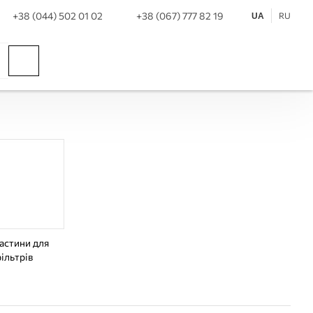
+38 (044) 502 01 02
+38 (067) 777 82 19
RU
UA
астини для
ільтрів