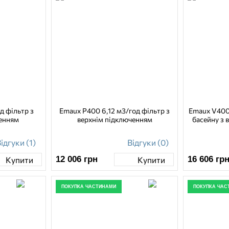
д фільтр з
Emaux P400 6,12 м3/год фільтр з
Emaux V400 
енням
верхнім підключенням
басейну з 
ідгуки (1)
Відгуки (0)
12 006
грн
16 606
гр
Купити
Купити
ПОКУПКА ЧАСТИНАМИ
ПОКУПКА ЧАС