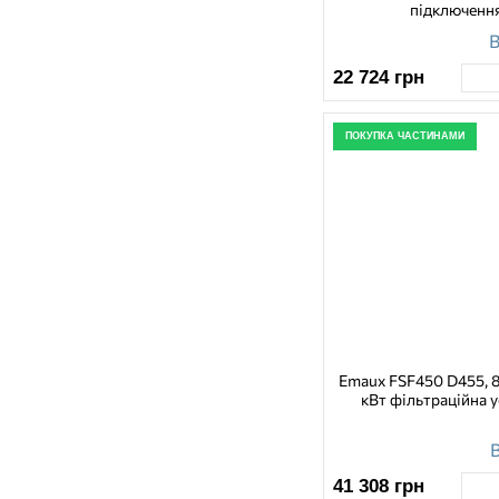
підключенн
В
22 724
грн
ПОКУПКА ЧАСТИНАМИ
Emaux FSF450 D455, 8,
кВт фільтраційна 
В
41 308
грн