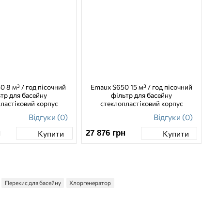
0 8 м³ / год пісочний
Emaux S650 15 м³ / год пісочний
тр для басейну
фільтр для басейну
ластіковий корпус
стеклопластіковий корпус
Відгуки (0)
Відгуки (0)
н
27 876
грн
Купити
Купити
Перекис для басейну
Хлоргенератор