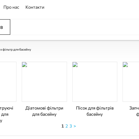
Про нас
Контакти
ів
ССЕЙНЫ
ОВАНИЕ
ОВ
x фільтр для басейну
ьтруючі
Діатомові фільтри
Пісок для фільтрів
Запч
 для
для басейну
басейну
ф
у
2
3
>
1