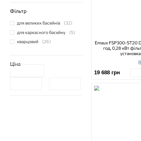
басейну
Waterco
(1)
Фільтр
фільтр для спа басейну
(1)
Xclear
(1)
фільтр-насос
(2)
для великих басейнів
(32)
для каркасного басейну
(5)
кварцовий
(26)
Emaux FSP300-ST20 D3
год, 0,28 кВт філь
установка
В
Ціна
19 688
грн