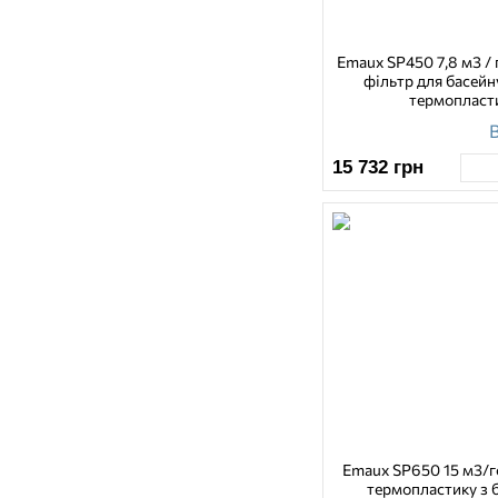
Emaux SP450 7,8 м3 /
фільтр для басейн
термопласт
В
15 732
грн
Emaux SP650 15 м3/г
термопластику з 