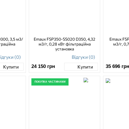
00, 3,5 м3/
Emaux FSP350-SS020 D350, 4,32
Emaux FSP
траційна
м3/г, 0,28 кВт фільтраційна
м3/г, 0,
установка
ідгуки (0)
Відгуки (0)
24 150
грн
35 696
гр
Купити
Купити
ПОКУПКА ЧАСТИНАМИ