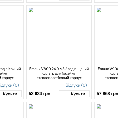
год пісочний
Emaux V800 24,9 м3 / год піщаний
Emaux V900 
сейну
фільтр для басейну
філь
й корпус
стеклопластіковий корпус
стеклоп
ідгуки (0)
Відгуки (0)
52 624
грн
57 868
гр
Купити
Купити