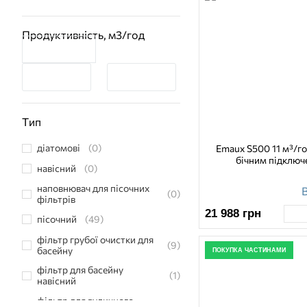
Elecro Engineering
(8)
Продуктивність, м3/год
Emaux
(91)
Gemaş
(17)
Hayward
(60)
Intex
(1)
Тип
Jazzi
(17)
Kripsol
(6)
діатомові
(0)
Emaux S500 11 м³/го
бічним підключ
MTH
(1)
навісний
(0)
Pentair
(29)
наповнювач для пісочних
В
(0)
фільтрів
Praher
(2)
21 988
грн
пісочний
(49)
Quarzwerke
(3)
фільтр грубої очистки для
SPECK Pumpen
(6)
(9)
басейну
ПОКУПКА ЧАСТИНАМИ
Toscano
(3)
фільтр для басейну
(1)
навісний
VSV
(9)
фільтр для вуличного
WaterLine
(5)
(2)