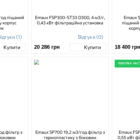
 год піщаний
Emaux FSP300-ST33 D300, 4 м3/г,
Emaux S
у корпус
0,43 кВт фільтраційна установка
піщаний 
ик
корп
ідгуки (1)
Відгуки (0)
20 286
грн
18 400
гр
Купити
Купити
ПОКУПКА ЧАС
од фільтр з
Emaux SP700 19,2 м3/год фільтр з
Emaux FSF
боковим
термопластику з боковим
0,55 кВт ф