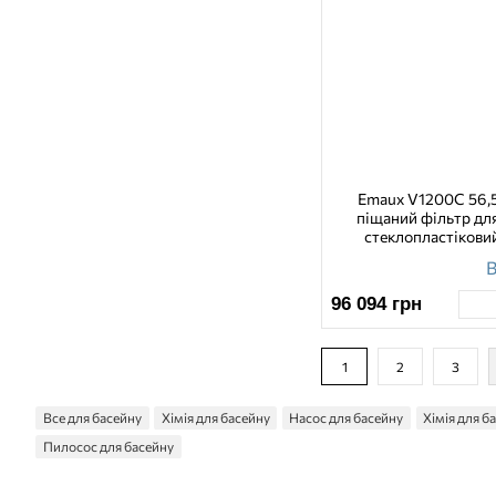
Emaux V1200C 56,5
піщаний фільтр дл
стеклопластікови
В
96 094
грн
1
2
3
Все для басейну
Хімія для басейну
Насос для басейну
Хімія для б
Пилосос для басейну