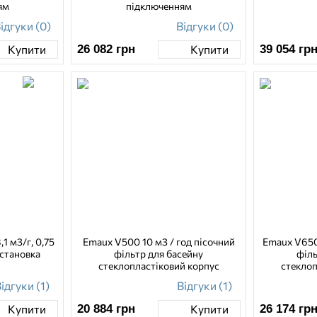
ям
підключенням
ідгуки (0)
Відгуки (0)
26 082
грн
39 054
гр
Купити
Купити
1 м3/г, 0,75
Emaux V500 10 м3 / год пісочний
Emaux V650 
установка
фільтр для басейну
філь
стеклопластіковий корпус
стеклоп
ідгуки (1)
Відгуки (1)
20 884
грн
26 174
гр
Купити
Купити