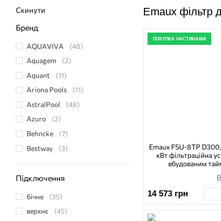
Скинути
Emaux фільтр 
Бренд
ПОКУПКА ЧАСТИНАМИ
AQUAVIVA
(48)
Aquagem
(2)
Aquant
(11)
Ariona Pools
(11)
AstralPool
(48)
Azuro
(2)
Behncke
(7)
Emaux FSU-8TP D300, 
Bestway
(3)
кВт фільтраційна ус
Bridge
(9)
вбудованим та
В
Descon
(5)
Підключення
Desjoyaux
(5)
14 573
грн
бічне
(35)
Diasa
(1)
верхнє
(45)
Dryden Aqua
(3)