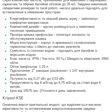
Серія компактних насосів, призначених для невеликих стаціонарних,
каркасних та збірних басейнів об'ємом до 35 м3. Завдяки невеликим
габаритним розмірам та тихій роботі, насоси ідеально підходять для
встановлення в обмежених просторах.
Енергоефективність та низький рівень шуму – забезпечує
комфортне використання.
Компактний дизайн – зручно розміщується у невеликих
технічних приміщеннях.
Прозора кришка префільтра – полегшує контроль та
обслуговування кошика.
Міцна конструкція – корпус із армованого скловолокном
термопластика, стійкого до хімічних реагентів.
Сумісність із солоною водою – підходить для басейнів із
морською водою.
Клас захисту: IP55 / Частота: 50 Гц / Швидкість обертання: 2850
об/хв.
Об'єм префільтра: 1,25 л.
Підключення: 2" зовнішнє різьблення і 1 1/4" внутрішнє
різьблення.
Потужність від 0,27 кВт до 0,53 кВт.
Продуктивність від 6 м3/год до 9,75 м3/год на стовп води 6
метрів.
Ціна від 10575 грн. (Уточнити в день замовлення).
Kripsol KSE
Оновлена ​​версія оригінальної моделі, що відрізняється високою
ефективністю та оптимізованим енергоспоживанням завдяки