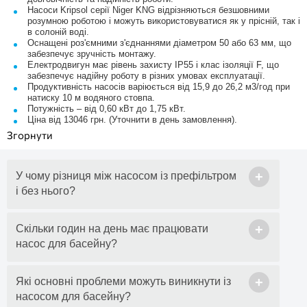
Насоси Kripsol серії Niger KNG відрізняються безшовними
розумною роботою і можуть використовуватися як у прісній, так і
в солоній воді.
Оснащені роз'ємними з'єднаннями діаметром 50 або 63 мм, що
забезпечує зручність монтажу.
Електродвигун має рівень захисту IP55 і клас ізоляції F, що
забезпечує надійну роботу в різних умовах експлуатації.
Продуктивність насосів варіюється від 15,9 до 26,2 м3/год при
натиску 10 м водяного стовпа.
Потужність – від 0,60 кВт до 1,75 кВт.
Ціна від 13046 грн. (Уточнити в день замовлення).
+
У чому різниця між насосом із префільтром
і без нього?
+
Скільки годин на день має працювати
насос для басейну?
+
Які основні проблеми можуть виникнути із
насосом для басейну?