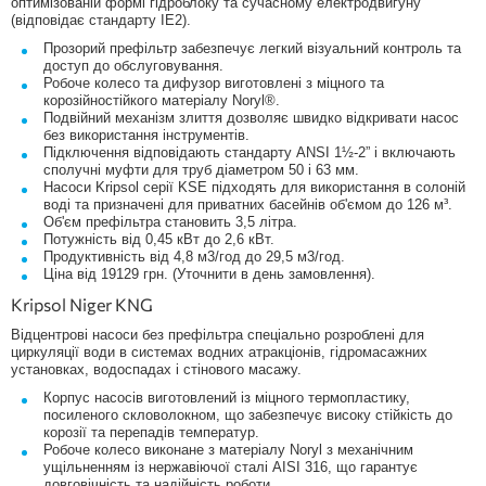
оптимізованій формі гідроблоку та сучасному електродвигуну
(відповідає стандарту IE2).
Прозорий префільтр забезпечує легкий візуальний контроль та
доступ до обслуговування.
Робоче колесо та дифузор виготовлені з міцного та
корозійностійкого матеріалу Noryl®.
Подвійний механізм злиття дозволяє швидко відкривати насос
без використання інструментів.
Підключення відповідають стандарту ANSI 1½-2” і включають
сполучні муфти для труб діаметром 50 і 63 мм.
Насоси Kripsol серії KSE підходять для використання в солоній
воді та призначені для приватних басейнів об'ємом до 126 м³.
Об'єм префільтра становить 3,5 літра.
Потужність від 0,45 кВт до 2,6 кВт.
Продуктивність від 4,8 м3/год до 29,5 м3/год.
Ціна від 19129 грн. (Уточнити в день замовлення).
Kripsol Niger KNG
Відцентрові насоси без префільтра спеціально розроблені для
циркуляції води в системах водних атракціонів, гідромасажних
установках, водоспадах і стінового масажу.
Корпус насосів виготовлений із міцного термопластику,
посиленого скловолокном, що забезпечує високу стійкість до
корозії та перепадів температур.
Робоче колесо виконане з матеріалу Noryl з механічним
ущільненням із нержавіючої сталі AISI 316, що гарантує
довговічність та надійність роботи.