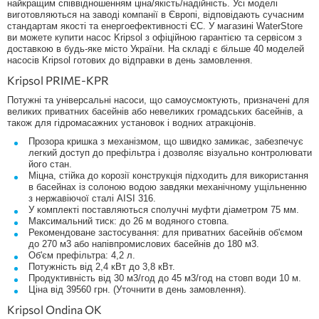
найкращим співвідношенням ціна/якість/надійність. Усі моделі
Emaux насоси
виготовляються на заводі компанії в Європі, відповідають сучасним
стандартам якості та енергоефективності ЄС. У магазині WaterStore
Emaux SS033
ви можете купити насос Kripsol з офіційною гарантією та сервісом з
Emaux ST033
доставкою в будь-яке місто України. На складі є більше 40 моделей
насосів Kripsol готових до відправки в день замовлення.
Emaux SS075
Kripsol PRIME-KPR
Насоси для басейну з атракціонами
Потужні та універсальні насоси, що самоусмоктують, призначені для
Насоси для домашнього басейну
великих приватних басейнів або невеликих громадських басейнів, а
також для гідромасажних установок і водних атракціонів.
Насос для надувного басейну
Прозора кришка з механізмом, що швидко замикає, забезпечує
Насоси для громадського басейну
легкий доступ до префільтра і дозволяє візуально контролювати
Насос для гідромасажу
його стан.
Міцна, стійка до корозії конструкція підходить для використання
Насос протитечії
в басейнах із солоною водою завдяки механічному ущільненню
з нержавіючої сталі AISI 316.
Фільтр насос
У комплекті поставляються сполучні муфти діаметром 75 мм.
Насос із префільтром
Максимальний тиск: до 26 м водяного стовпа.
Рекомендоване застосування: для приватних басейнів об'ємом
Kripsol Насоси
до 270 м3 або напівпромислових басейнів до 180 м3.
Об'єм префільтра: 4,2 л.
Потужність від 2,4 кВт до 3,8 кВт.
Продуктивність від 30 м3/год до 45 м3/год на стовп води 10 м.
Ціна від 39560 грн. (Уточнити в день замовлення).
Kripsol Ondina OK