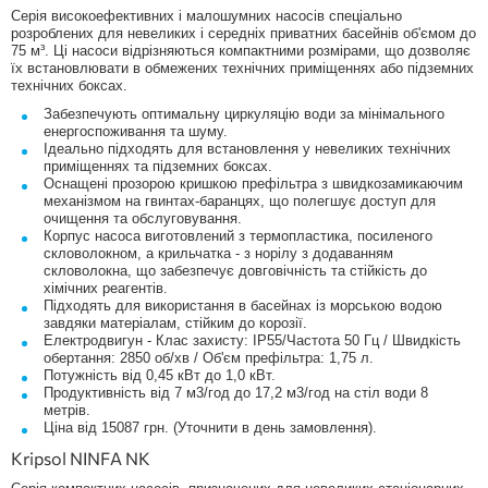
Серія високоефективних і малошумних насосів спеціально
розроблених для невеликих і середніх приватних басейнів об'ємом до
75 м³. Ці насоси відрізняються компактними розмірами, що дозволяє
їх встановлювати в обмежених технічних приміщеннях або підземних
технічних боксах.
Забезпечують оптимальну циркуляцію води за мінімального
енергоспоживання та шуму.
Ідеально підходять для встановлення у невеликих технічних
приміщеннях та підземних боксах.
Оснащені прозорою кришкою префільтра з швидкозамикаючим
механізмом на гвинтах-баранцях, що полегшує доступ для
очищення та обслуговування.
Корпус насоса виготовлений з термопластика, посиленого
скловолокном, а крильчатка - з норілу з додаванням
скловолокна, що забезпечує довговічність та стійкість до
хімічних реагентів.
Підходять для використання в басейнах із морською водою
завдяки матеріалам, стійким до корозії.
Електродвигун - Клас захисту: IP55/Частота 50 Гц / Швидкість
обертання: 2850 об/хв / Об'єм префільтра: 1,75 л.
Потужність від 0,45 кВт до 1,0 кВт.
Продуктивність від 7 м3/год до 17,2 м3/год на стіл води 8
метрів.
Ціна від 15087 грн. (Уточнити в день замовлення).
Kripsol NINFA NK