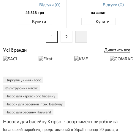
басейну
Відгуки (0)
Відгуки (0)
46 818
грн
на запит
Купити
Купити
1
2
Усі бренди
Дивитись все
Циркуляційний насос
Фільтруючий насос
Насос для каркасного басейну
Насоси для басейнів Intex, Bestway
Насос для басейну Hayward
Дренажний насос для басейну
Насоси для басейну Kripsol - асортимент виробника
Запчастини до насосів для басейнів
Іспанський виробник, представлений в Україні понад 20 років, з