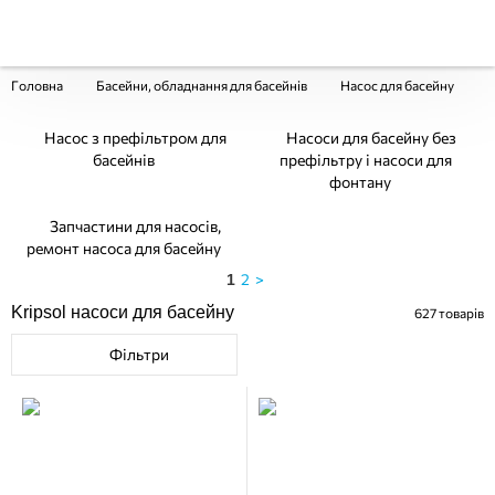
Головна
Басейни, обладнання для басейнів
Насос для басейну
K
Насос з префільтром для
Насоси для басейну без
басейнів
префільтру і насоси для
фонтану
Запчастини для насосів,
ремонт насоса для басейну
2
>
1
Kripsol насоси для басейну
627
товарів
Фільтри