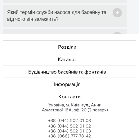
+
Який термін служби насоса для басейну та
від чого він залежить?
+
Які насоси підходять для басейнів із
солоною водою?
Розділи
Каталог
+
Як підготувати насос для басейну до
зимового періоду?
Будівництво басейнів та фонтанів
Інформація
Контакти
Українa, м. Київ, вул., Анни
Ахматової 16А, оф. 20 (2 поверх)
+38 (044) 502 01 03
+38 (044) 502 01 02
+38 (044) 502 01 03
+38 (066) 777 78 42