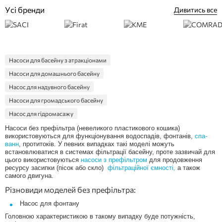
Усі бренди
Дивитись все
Насоси для басейну з атракціонами
Насоси для домашнього басейну
Насос для надувного басейну
Насоси для громадського басейну
Насос для гідромасажу
Насос протитечії
Насоси без префільтра (невеликого пластикового кошика)
використовуються для функціонування водоспадів, фонтанів,
спа-
Фільтр насос
ванн
, протитоків. У певних випадках такі моделі можуть
встановлюватися в системах фільтрації басейну, проте зазвичай для
Насос із префільтром
цього використовуються
насоси з префільтром
для продовження
Kripsol Насоси
ресурсу засипки (пісок або скло)
фільтраційної ємності,
а також
самого двигуна.
Hayward Насоси
Різновиди моделей без префільтра:
Emaux Насоси
Насос для фонтану
Kripsol насосы
Головною характеристикою в такому випадку буде потужність,