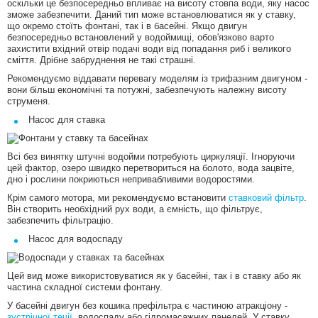
оскільки це безпосередньо впливає на висоту стовпа води, яку насос
зможе забезпечити. Даний тип може встановлюватися як у ставку,
що окремо стоїть фонтані, так і в басейні. Якщо двигун
безпосередньо встановлений у водоймищі, обов'язково варто
захистити вхідний отвір подачі води від попадання риб і великого
сміття. Дрібне забруднення не такі страшні.
Рекомендуємо віддавати перевагу моделям із трифазним двигуном -
вони більш економічні та потужні, забезпечують належну висоту
струменя.
Насос для ставка
Всі без винятку штучні водойми потребують циркуляції. Ігноруючи
цей фактор, озеро швидко перетвориться на болото, вода зацвіте,
дно і рослини покриються непривабливими водоростями.
Крім самого мотора, ми рекомендуємо встановити
ставковий фільтр
.
Він створить необхідний рух води, а ємність, що фільтрує,
забезпечить фільтрацію.
Насос для водоспаду
Цей вид може використовуватися як у басейні, так і в ставку або як
частина складної системи фонтану.
У басейні двигун без кошика префільтра є частиною атракціону -
зустрічної течії
, водоспаду або гідромасажних панелей. У ставку