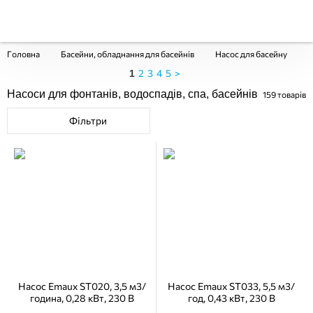
Головна
Басейни, обладнання для басейнів
Насос для басейну
Н
2
3
4
5
>
1
Насоси для фонтанів, водоспадів, спа, басейнів
159
товарів
Фільтри
Насос Emaux ST020, 3,5 м3/
Насос Emaux ST033, 5,5 м3/
година, 0,28 кВт, 230 В
год, 0,43 кВт, 230 В