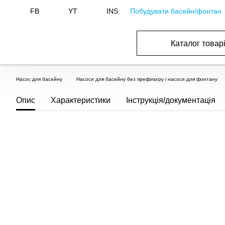
Побудувати басейн/фонтан
FB
YT
INS
Каталог товар
БАСЕЙНИ, ОБЛАДНАННЯ ДЛЯ БАСЕЙНІВ
ОПАЛЕННЯ ТА ГВП, ВЕНТИЛЯЦІЯ І КОНДИЦІЮВАННЯ
ОБЛАДНАННЯ ДЛЯ ФОНТАНІВ ТА СТАВКІВ
ВОДОПОСТАЧАННЯ І КАНАЛІЗАЦІЯ
Насос для басейну
Насоси для басейну без префільтру і насоси для фонтану
Опис
Характеристики
Інструкція/документація