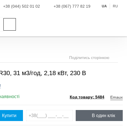
+38 (044) 502 01 02
+38 (067) 777 82 19
UA
RU
Поділитись сторінкою
0, 31 м3/год, 2,18 кВт, 230 В
и
наявності
Emaux
Код товару: 5484
Купити
В один клік