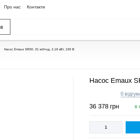
Про нас
Контакти
ів
Насос Emaux SR30, 31 м3/год, 2,18 кВт, 230 В
Насос Emaux SR3
0 відгук
36 378
грн
в 