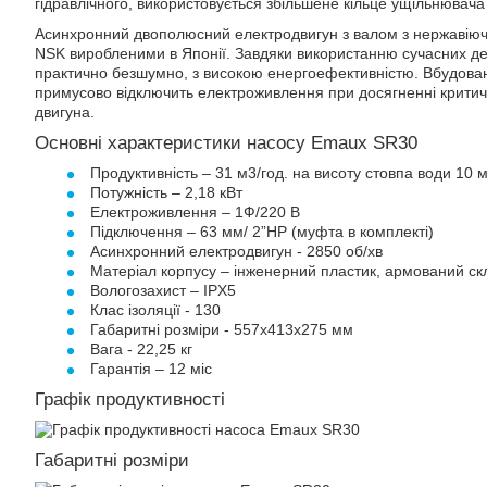
гідравлічного, використовується збільшене кільце ущільнювача 
Асинхронний двополюсний електродвигун з валом з нержавіюч
NSK виробленими в Японії. Завдяки використанню сучасних д
практично безшумно, з високою енергоефективністю. Вбудовани
примусово відключить електроживлення при досягненні критич
двигуна.
Основні характеристики насосу Emaux SR30
Продуктивність – 31 м3/год. на висоту стовпа води 10 м
Потужність – 2,18 кВт
Електроживлення – 1Ф/220 В
Підключення – 63 мм/ 2”НР (муфта в комплекті)
Асинхронний електродвигун - 2850 об/хв
Матеріал корпусу – інженерний пластик, армований с
Вологозахист – IPX5
Клас ізоляції - 130
Габаритні розміри - 557х413х275 мм
Вага - 22,25 кг
Гарантія – 12 міс
Графік продуктивності
Габаритні розміри