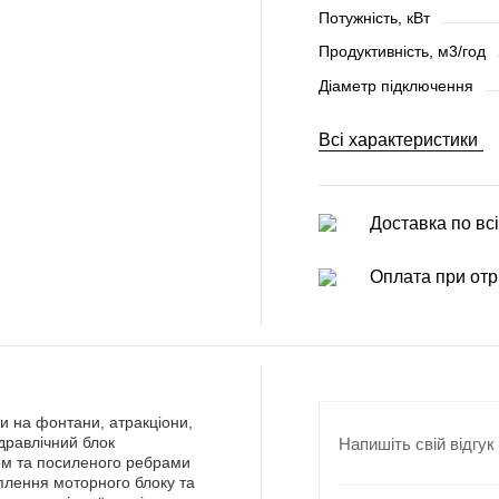
Потужність, кВт
Продуктивність, м3/год
Діаметр підключення
Всі характеристики
Доставка по всі
Оплата при отр
и на фонтани, атракціони,
Напишіть свій відгук
дравлічний блок
ом та посиленого ребрами
іплення моторного блоку та