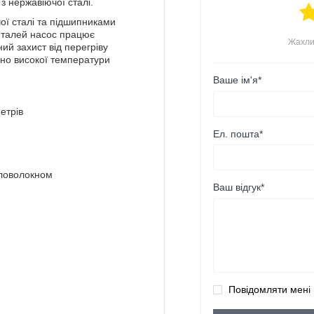
з нержавіючої сталі.
ої сталі та підшипниками
еталей насос працює
Жахли
й захист від перегріву
но високої температури
Ваше ім'я*
етрів
Ел. пошта*
кловолокном
Ваш відгук*
Повідомляти мені 