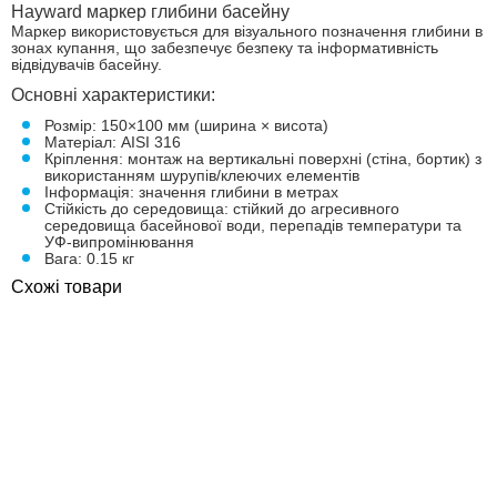
Hayward маркер глибини басейну
Маркер використовується для візуального позначення глибини в
зонах купання, що забезпечує безпеку та інформативність
відвідувачів басейну.
Основні характеристики:
Розмір: 150×100 мм (ширина × висота)
Матеріал: AISI 316
Кріплення: монтаж на вертикальні поверхні (стіна, бортик) з
використанням шурупів/клеючих елементів
Інформація: значення глибини в метрах
Стійкість до середовища: стійкий до агресивного
середовища басейнової води, перепадів температури та
УФ-випромінювання
Вага: 0.15 кг
Схожі товари