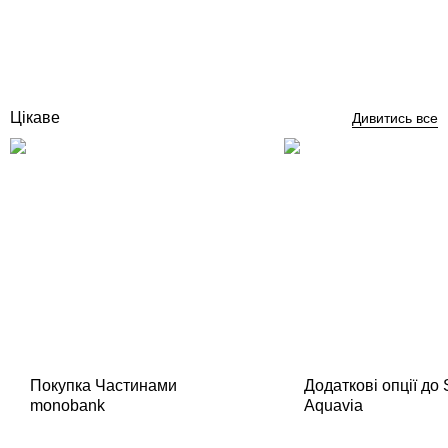
Відгуки (0)
81 832
грн
Купити
Цікаве
Дивитись все
Покупка Частинами
Додаткові опції до
monobank
Aquavia