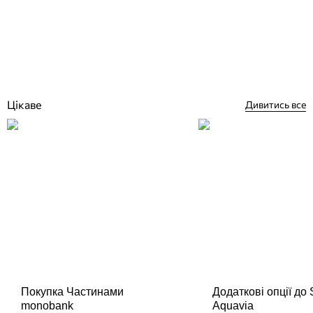
Відгуки (0)
38 529
грн
Купити
Цікаве
Дивитись все
Покупка Частинами
Додаткові опції до
monobank
Aquavia