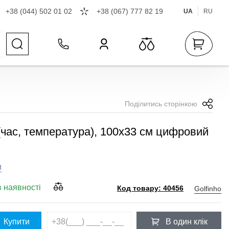
+38 (044) 502 01 02
+38 (067) 777 82 19
UA
RU
Поділитись сторінкою
(час, температура), 100x33 см цифровий
и
в наявності
Golfinho
Код товару: 40456
Купити
В один клік