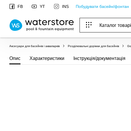
Побудувати басейн/фонтан
FB
YT
INS
Каталог товар
ОБОРУДОВАНИЕ ДЛЯ БАССЕЙНА И БА
ОТОПЛЕНИЕ И ГВС, ВЕНТИЛЯЦИЯ И КОНДИЦИОНИР
ОБОРУДОВАНИЯ ДЛЯ ФОНТАНОВ И ПРУД
ВОДОСНАБЖЕНИЕ И КАНАЛИЗАЦИЯ
Аксесуари для басейнів і аквапарків
Розділювальні доріжки для басейнів
Go
Опис
Характеристики
Інструкція/документація