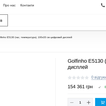
Про нас
Контакти
ів
ССЕЙНЫ
ОВАНИЕ
ОВ
lfinho E5130 (час, температура), 100x33 см цифровий дисплей
Golfinho E5130 
дисплей
0 відгук
154 361
грн