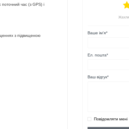
 поточний час (з GPS) і
Жахли
Ваше ім'я*
міщеннях з підвищеною
Ел. пошта*
Ваш відгук*
Повідомляти мені 