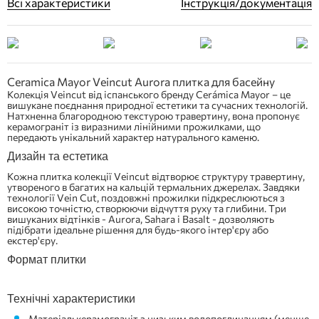
Всі характеристики
Інструкція/документація
Ceramica Mayor Veincut Aurora плитка для басейну
Колекція Veincut від іспанського бренду Cerámica Mayor – це
вишукане поєднання природної естетики та сучасних технологій.
Натхненна благородною текстурою травертину, вона пропонує
керамограніт із виразними лінійними прожилками, що
передають унікальний характер натурального каменю.
Дизайн та естетика
Кожна плитка колекції Veincut відтворює структуру травертину,
утвореного в багатих на кальцій термальних джерелах. Завдяки
технології Vein Cut, поздовжні прожилки підкреслюються з
високою точністю, створюючи відчуття руху та глибини. Три
вишуканих відтінків - Aurora, Sahara і Basalt - дозволяють
підібрати ідеальне рішення для будь-якого інтер'єру або
екстер'єру.
Формат плитки
Технічні характеристики
Матеріал: керамограніт з низьким водопоглинанням (менше