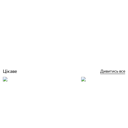
Kalekim Izolatex 3023 2 в 1 (20 кг + 5 л) гідроізоляційний склад для
басейну
Відгуки (1)
2 599
грн
Купити
Цікаве
Дивитись все