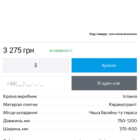
Код товару: cm-veincut-aurora
3 275
грн
в наявності
Купити
В один клік
Країна виробник
Іспанія
Матеріал плитки
Керамограніт
Місце укладання
Чаша басейну та тераса
Довжина, мм
750-1200
Ширина, мм
375-600