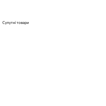
16 960
грн
Купити
Супутні товари