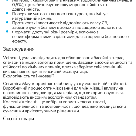
0,5%), що забезпечує високу морозостійкість та
довговічність.
Поверхня: матова з легкою текстурою, що імітує
натуральний камінь.
Протиковзкі властивості: відповідають класу C3,
забезпечуючи безпеку в зонах з підвищеною вологістю.
Формати: доступні різні розміри, включно з
великоформатними варіантами для створення безшовного
ефекту.
Застосування
Veincut ідеально підходить для облицювання басейнів, терас,
спа-зон та інших вологих приміщень. Завдяки високій міцності та
стійкості до хімічних впливів, плитка зберігає свій зовнішній
вигляд навіть при інтенсивній експлуатації.
Екологічність та інновації
Cerámica Mayor приділяє особливу увагу екологічній стійкості.
Виробничий процес оптимізований для мінімізації впливу на
навколишнє середовище, а матеріали, що використовуються,
відповідають високим екологічним стандартам.
Колекція Veincut - це вибір на користь елегантності,
функціональності та довговічності, що ідеально поєднується з
сучасними архітектурними рішеннями.
Схожі товари