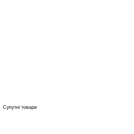
Serapool 24,5* 12,5 см керамічний маркер глибини у спортивних
басейнах, 0,8 м
Відгуки (0)
16 960
грн
Купити
Супутні товари