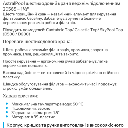
AstralPool шестиходовий кран з верхнім підключенням
20565 – 1½"
Шестипозиційний кран — незамінний елемент для керування
фільтрацією басейну. Забезпечує зручне та безпечне
перемикання режимів роботи фільтрів.
Підходить до моделей: Cantabric Top/ Galactic Top/ SkyPool Top
(D500 / D600)
Переваги шестиходового крана:
Шість робочих режимів: фільтрація, промивка, зворотна
промивка, злив, рециркуляція та закрито.
Просте керування — ергономічна ручка забезпечує легке
перемикання положень.
Висока надійність — виготовлений із міцного, хімічно стійкого
пластику.
Швидке обслуговування фільтра — економить час і подовжує
строк служби обладнання.
Характеристики:
Максимальна температура води: 50 °C
Підключення: верхнє
З’єднання з фільтром: 1.5"
Матеріал: ABS-пластик
Корпус, кришка та ручка виготовлені з високоякісного