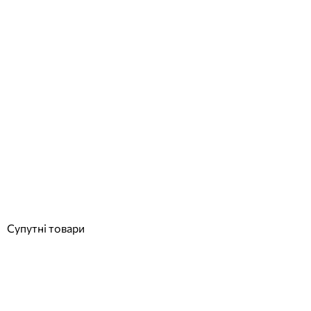
Павук-вставка з комплектом прокладок для 6-ходового вентиля
1,5" Azur
Відгуки (0)
3 462
грн
Купити
Супутні товари