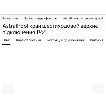
Запчастини
Запчастини для фільтрів
AstralPool кран шестиходовой в
AstralPool кран шестиходовой верхнє
підключення 1½"
Опис
Характеристики
Інструкція/документація
Відгуки (0