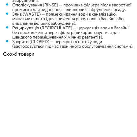
забруднення.
Ополіскування (RINSE) — промивка фільтра після зворотної
промивки для видалення залишкових забруднень і осаду.
Злив (WASTE) — пряме скидання води в каналізацію,
минаючи фільтр (для зниження рівня води в басейні або
видалення великих забруднень).
Рециркуляція (RECIRCULATE) — циркуляція води в басейні
без проходження через фільтр (використовується для
швидкого перемішування хімічних реагентів).
Закрито (CLOSED) — перекриття потоку води
(застосовується під час технічного обслуговування системи).
Схожі товари