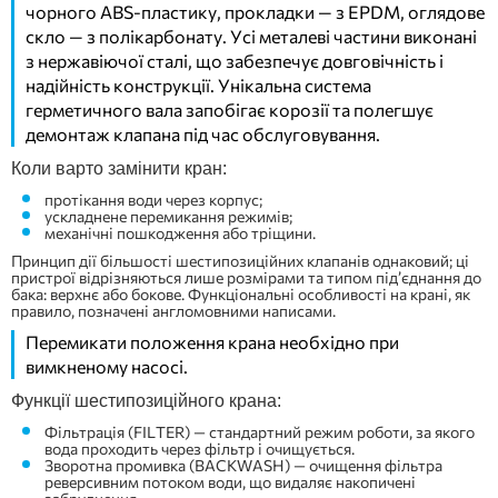
чорного ABS-пластику, прокладки — з EPDM, оглядове
скло — з полікарбонату. Усі металеві частини виконані
з нержавіючої сталі, що забезпечує довговічність і
надійність конструкції. Унікальна система
герметичного вала запобігає корозії та полегшує
демонтаж клапана під час обслуговування.
Коли варто замінити кран:
протікання води через корпус;
ускладнене перемикання режимів;
механічні пошкодження або тріщини.
Принцип дії більшості шестипозиційних клапанів однаковий; ці
пристрої відрізняються лише розмірами та типом під’єднання до
бака: верхнє або бокове. Функціональні особливості на крані, як
правило, позначені англомовними написами.
Перемикати положення крана необхідно при
вимкненому насосі.
Функції шестипозиційного крана:
Фільтрація (FILTER) — стандартний режим роботи, за якого
вода проходить через фільтр і очищується.
Зворотна промивка (BACKWASH) — очищення фільтра
реверсивним потоком води, що видаляє накопичені