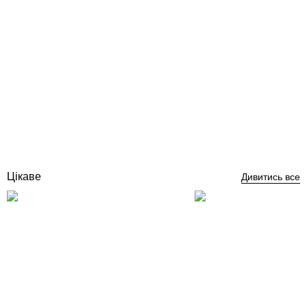
FILTREAU Pool Basic 40 Вт ультрафіолет для басейну
Відгуки (1)
19 704
грн
Купити
Цікаве
Дивитись все