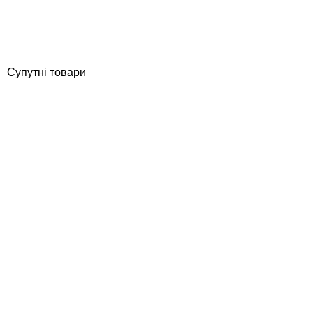
Відгуки (0)
525
грн
Купити
Супутні товари