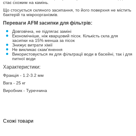
стає схожим на камінь.
Що стосується скляного засипання, то його поверхня не містить
бактерій та мікроорганізмів.
Переваги AFM засипки для фільтрів:
Довговічна, не підлягає заміні
Економічніше, ніж кварцовий пісок. Кількість скла для
засипки на 15% менша за пісок
Знижує витрати хімії
Не викликає скам'янення
Використовується як для фільтрації води в басейні, так і для
питної води
Характеристики:
Фракція - 1.2-3.2 мм
Вага - 25 кг
Виробник - Туреччина
Схожі товари