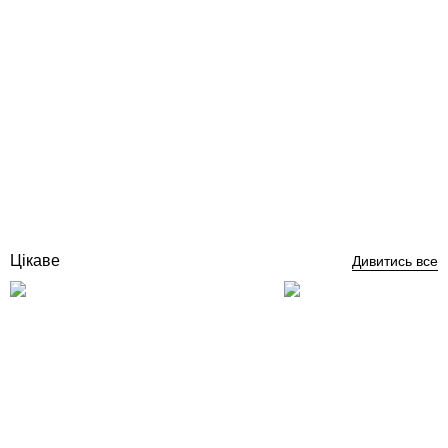
Пісок фільтраційний кварцовий 0,4-0,8 (25кг)
Відгуки (1)
525
грн
Купити
Цікаве
Дивитись все