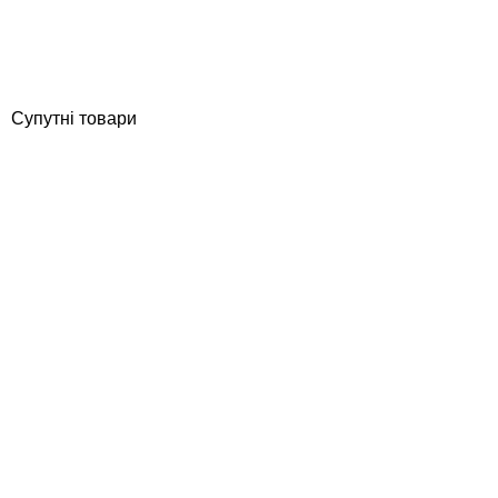
Відгуки (0)
525
грн
Купити
Супутні товари