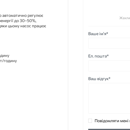
ор автоматично регулює
Жахли
енергії до 30–50%,
вдяки цьому насос працює
Ваше ім'я*
одину
Ел. пошта*
Вт/годину
Ваш відгук*
Повідомляти мені 