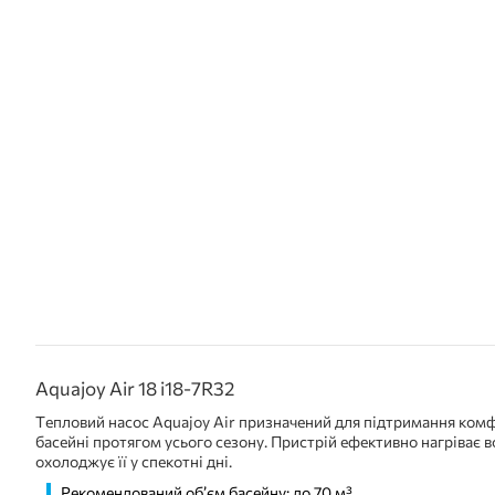
Aquajoy Air 18 i18-7R32
Тепловий насос Aquajoy Air призначений для підтримання ком
басейні протягом усього сезону. Пристрій ефективно нагріває в
охолоджує її у спекотні дні.
Рекомендований об’єм басейну: до 70 м³.