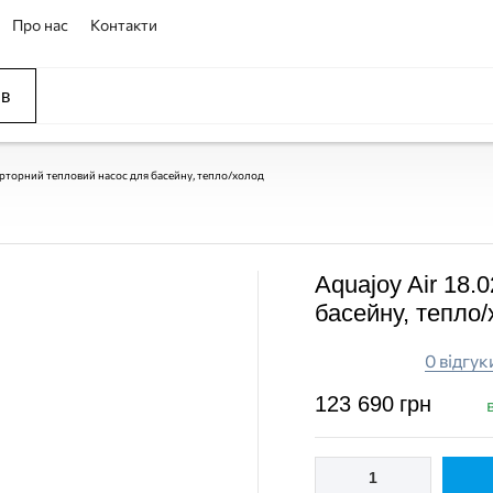
Про нас
Контакти
ів
ССЕЙНЫ
ОВАНИЕ
ОВ
верторний тепловий насос для басейну, тепло/холод
Aquajoy Air 18.
ПОКУПКА ЧАСТИНАМИ
ПОКУПКА ЧАСТИНАМИ
басейну, тепло
0 відгук
123 690
грн