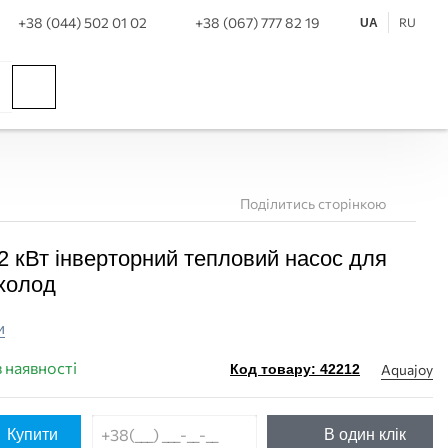
+38 (044) 502 01 02
+38 (067) 777 82 19
RU
UA
Поділитись сторінкою
02 кВт інверторний тепловий насос для
ПОКУПКА ЧАСТИНАМ
ПОКУПКА ЧАСТИНАМ
/холод
и
в наявності
Aquajoy
Код товару: 42212
Купити
В один клік