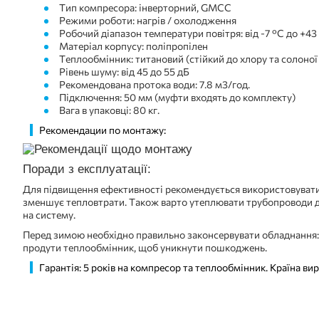
Тип компресора: інверторний, GMCC
Режими роботи: нагрів / охолодження
Робочий діапазон температури повітря: від -7 °C до +43
Матеріал корпусу: поліпропілен
Теплообмінник: титановий (стійкий до хлору та солоної
Рівень шуму: від 45 до 55 дБ
Рекомендована протока води: 7.8 м3/год.
Підключення: 50 мм (муфти входять до комплекту)
Вага в упаковці: 80 кг.
Рекомендации по монтажу:
Поради з експлуатації:
Для підвищення ефективності рекомендується використовувати
зменшує тепловтрати. Також варто утеплювати трубопроводи 
на систему.
Перед зимою необхідно правильно законсервувати обладнання: 
продути теплообмінник, щоб уникнути пошкоджень.
Гарантія: 5 років на компресор та теплообмінник. Країна ви