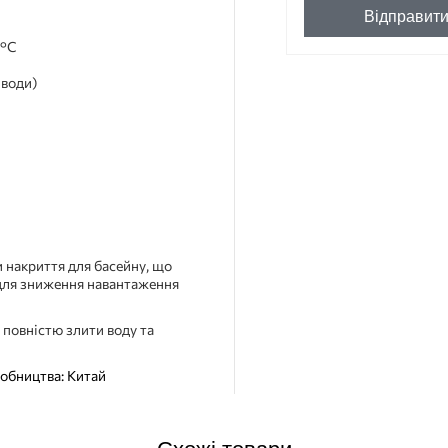
Відправит
 °C
 води)
 накриття для басейну, що
для зниження навантаження
повністю злити воду та
робництва: Китай