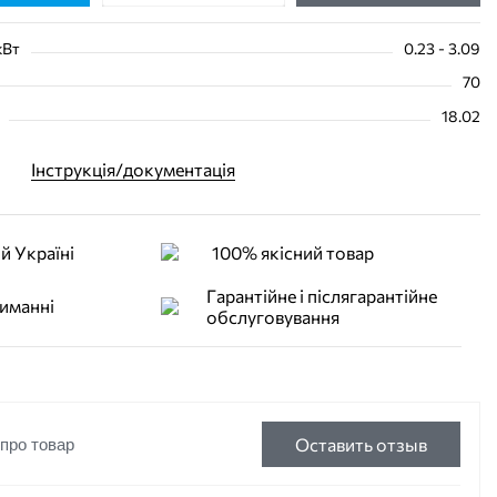
кВт
0.23 - 3.09
70
18.02
Інструкція/документація
й Україні
100% якісний товар
Гарантійне і післягарантійне
иманні
обслуговування
Оставить отзыв
 про товар