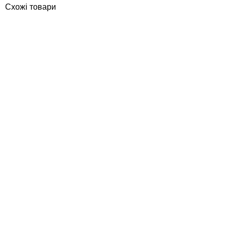
Схожі товари
ПОКУПКА ЧАСТИНАМИ
ПОКУПКА ЧАСТИНАМИ