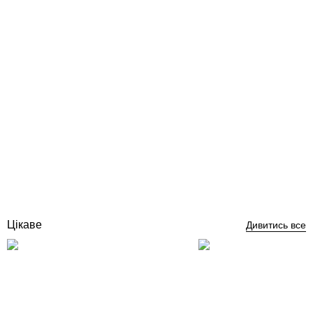
Hayward Powerline Inverter 6 (6 кВт) інверторний тепловий насос
для басейну
Відгуки (0)
44 667
грн
Немає в наявності
Цікаве
Дивитись все