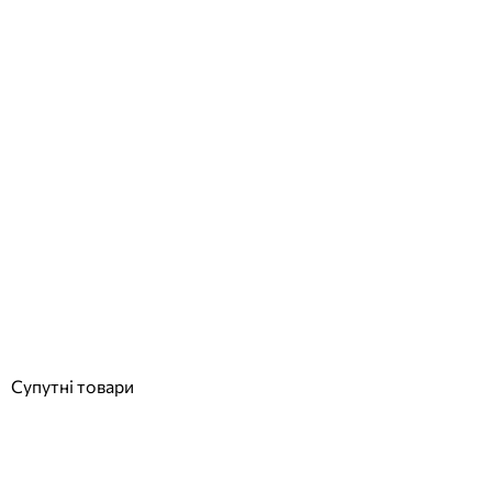
Hydrostar BGA 275 Single турбінний комплект для зустрічної течії
80–275 м3/год, 230 В, монтаж у нішу Poly Shaft
Відгуки (0)
688 763
грн
Купити
Супутні товари