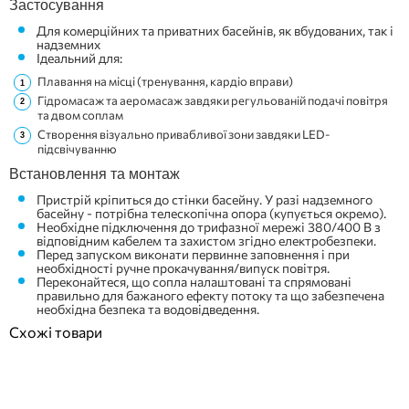
Застосування
Для комерційних та приватних басейнів, як вбудованих, так і
надземних
Ідеальний для:
Плавання на місці (тренування, кардіо вправи)
Гідромасаж та аеромасаж завдяки регульованій подачі повітря
та двом соплам
Створення візуально привабливої ​​зони завдяки LED-
підсвічуванню
Встановлення та монтаж
Пристрій кріпиться до стінки басейну. У разі надземного
басейну - потрібна телескопічна опора (купується окремо).
Необхідне підключення до трифазної мережі 380/400 В з
відповідним кабелем та захистом згідно електробезпеки.
Перед запуском виконати первинне заповнення і при
необхідності ручне прокачування/випуск повітря.
Переконайтеся, що сопла налаштовані та спрямовані
правильно для бажаного ефекту потоку та що забезпечена
необхідна безпека та водовідведення.
Схожі товари