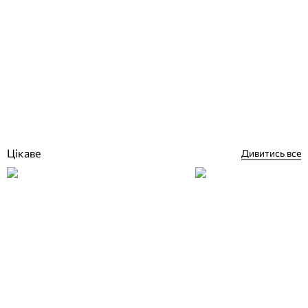
Elbe Dark Grey Anti Slip CLASSIC ПВХ плівка для басейну (лайнер)
протиковзка
Відгуки (0)
1 784
грн
Купити
Цікаве
Дивитись все