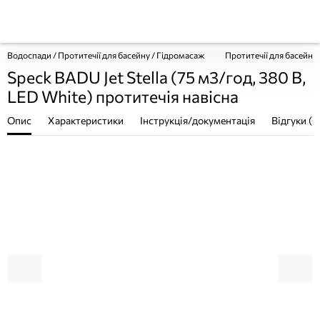
Водоспади / Протитечії для басейну / Гідромасаж
Протитечії для басейнів
Speck BADU Jet Stella (75 м3/год, 380 В,
LED White) протитечія навісна
Опис
Характеристики
Інструкція/документація
Відгуки (0