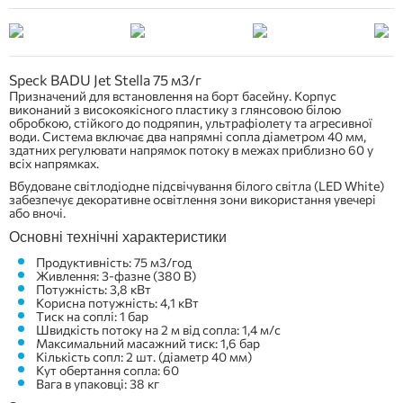
Speck BADU Jet Stella 75 м3/г
Призначений для встановлення на борт басейну. Корпус
виконаний з високоякісного пластику з глянсовою білою
обробкою, стійкого до подряпин, ультрафіолету та агресивної
води. Система включає два напрямні сопла діаметром 40 мм,
здатних регулювати напрямок потоку в межах приблизно 60 у
всіх напрямках.
Вбудоване світлодіодне підсвічування білого світла (LED White)
забезпечує декоративне освітлення зони використання увечері
або вночі.
Основні технічні характеристики
Продуктивність: 75 м3/год
Живлення: 3-фазне (380 В)
Потужність: 3,8 кВт
Корисна потужність: 4,1 кВт
Тиск на соплі: 1 бар
Швидкість потоку на 2 м від сопла: 1,4 м/с
Максимальний масажний тиск: 1,6 бар
Кількість сопл: 2 шт. (діаметр 40 мм)
Кут обертання сопла: 60
Вага в упаковці: 38 кг