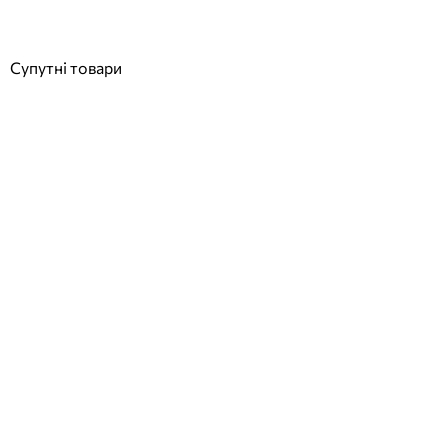
688 763
грн
Купити
Супутні товари