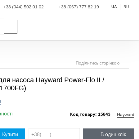
+38 (044) 502 01 02
+38 (067) 777 82 19
UA
RU
Поділитись сторінкою
ля насоса Hayward Power-Flo II /
X1700FG)
и
вності
Hayward
Код товару: 15843
Купити
В один клік