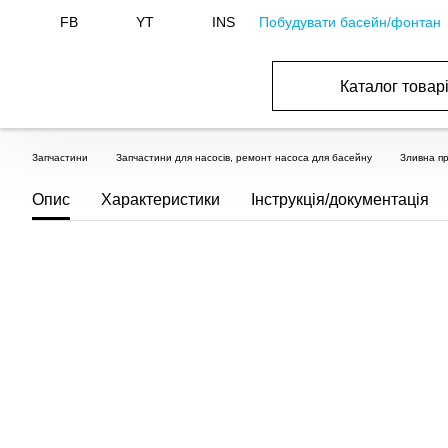
Побудувати басейн/фонтан
FB
YT
INS
Каталог товар
ОБОРУДОВАНИЕ ДЛЯ БАССЕЙНА И БА
ОТОПЛЕНИЕ И ГВС, ВЕНТИЛЯЦИЯ И КОНДИЦИОНИР
ОБОРУДОВАНИЯ ДЛЯ ФОНТАНОВ И ПРУД
ВОДОСНАБЖЕНИЕ И КАНАЛИЗАЦИЯ
Запчастини
Запчастини для насосів, ремонт насоса для басейну
Зливна пр
Опис
Характеристики
Інструкція/документація