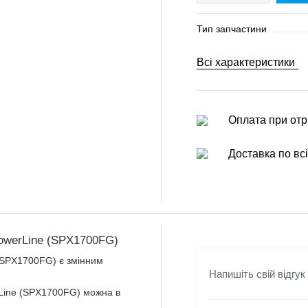
Тип запчастини
Всі характеристики
Оплата при отр
Доставка по всі
PowerLine (SPX1700FG)
 (SPX1700FG) є змінним
Напишіть свій відгук
rLine (SPX1700FG) можна в