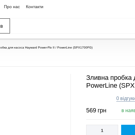
Про нас
Контакти
ів
ССЕЙНЫ
ОВАНИЕ
ОВ
обка для насоса Hayward Power-Flo II / PowerLine (SPX1700FG)
Зливна пробка д
PowerLine (SP
0 відгук
569
грн
в ная