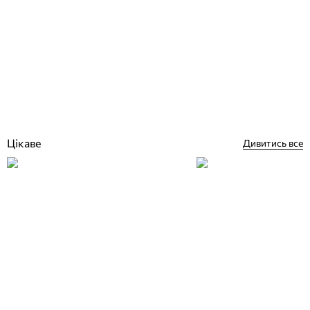
Hayward AISI 304 сходи 4 сходинки для напівзаглиблених
басейнів
Відгуки (0)
18 003
грн
Купити
Цікаве
Дивитись все