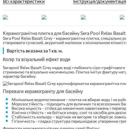
Всі характеристики
Інструкція/документація
Керамогранітна плитка для басейну Sera Pool Relax Basalt 
Sera Pool Relax Basalt Grey - керамогранітна плитка, спеціально 
створювати сучасний, акуратний малюнок з мінімальною кількістю 
Вартість вказана за 1 кв. м.
Колір та візуальний ефект води
Serapool Relax Basalt Grey надає воді глибокого сіро-графітового 
стриманою та візуально насиченішою. Плитка імітує фактуру нату
характер басейну.
Переваги керамограніту для басейну
Мінімальне водопоглинання - плитка не вбирає воду і не руйну
Морозостійкість - підходить для вуличних та всесезонних басе
Висока міцність - стійка до механічних навантажень і перепад
Хімічна стійкість - не боїться хлору, солі та засобів для дезінф
Стабільність кольору – відтінок не вигоряє та зберігає зовнішн
Гігієнічність - гладка структура перешкоджає утворенню гриб
Формати керамогранітних плиток серії Relax: