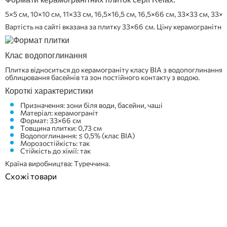
5×5 см, 10×10 см, 11×33 см, 16,5×16,5 см, 16,5×66 см, 33×33 см, 33×
Вартість на сайті вказана за плитку 33×66 см. Ціну керамогранітн
Клас водопоглинання
Плитка відноситься до керамограніту класу BIA з водопоглинання
облицювання басейнів та зон постійного контакту з водою.
Короткі характеристики
Призначення: зони біля води, басейни, чаші
Матеріал: керамограніт
Формат: 33×66 см
Товщина плитки: 0,73 см
Водопоглинання: ≤ 0,5% (клас BIA)
Морозостійкість: так
Стійкість до хімії: так
Країна виробництва: Туреччина.
Схожі товари