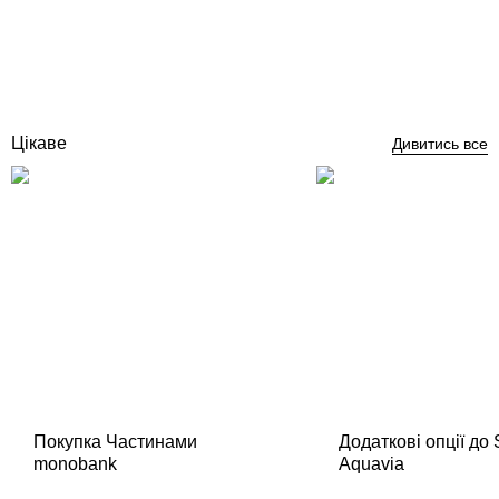
Відгуки (0)
687 357
грн
Купити
Цікаве
Дивитись все
Покупка Частинами
Додаткові опції до
monobank
Aquavia