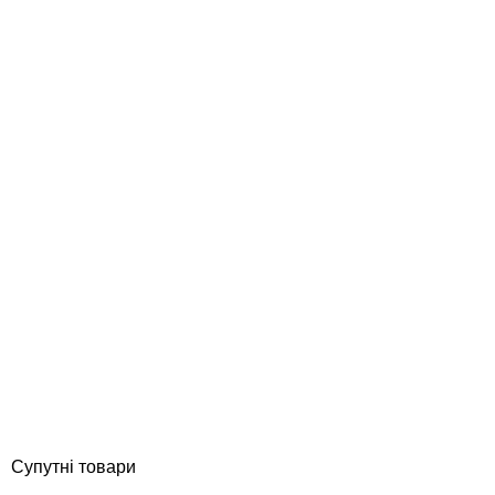
Serapool 24,5* 12,5 см керамічний маркер глибини у спортивних
басейнах, 0,8 м
Відгуки (0)
16 960
грн
Купити
Супутні товари