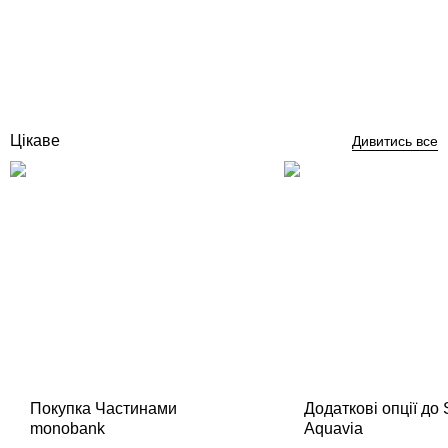
Відгуки (0)
687 357
грн
Купити
Цікаве
Дивитись все
Покупка Частинами
Додаткові опції до
monobank
Aquavia