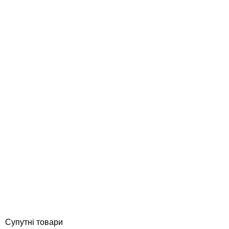
Serapool 24,5* 12,5 см керамічний маркер глибини у спортивних
басейнах, 0,8 м
Відгуки (0)
16 960
грн
Купити
Супутні товари