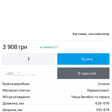
Код товару: rosa-sophy-beige
3 908
грн
в наявності
Купити
В один клік
Країна виробник
Іспанія
Матеріал плитки
Керамограніт
Місце укладання
Чаша басейну та тераса
Довжина, мм
626-979
Ширина, мм
310-979