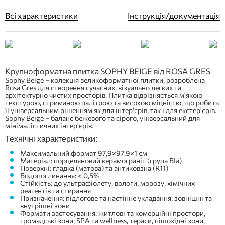
Всі характеристики
Інструкція/документація
Крупноформатна плитка SOPHY BEIGE від ROSA GRES
Sophy Beige – колекція великоформатної плитки, розроблена
Rosa Gres для створення сучасних, візуально легких та
архітектурно чистих просторів. Плитка відрізняється м'якою
текстурою, стриманою палітрою та високою міцністю, що робить
її універсальним рішенням як для інтер'єрів, так і для екстер'єрів.
Sophy Beige – баланс бежевого та сірого, універсальний для
мінімалістичних інтер'єрів.
Технічні характеристики:
Максимальний формат 97,9×97,9×1 см
Матеріал: порцеляновий керамограніт (група BIa)
Поверхні: гладка (матова) та антиковзна (R11)
Водопоглинання: < 0,5%
Стійкість: до ультрафіолету, вологи, морозу, хімічних
реагентів та стирання
Призначення: підлогове та настінне укладання; зовнішні та
внутрішні зони
Формати застосування: житлові та комерційні простори,
громадські зони, SPA та wellness, тераси, пішохідні зони,