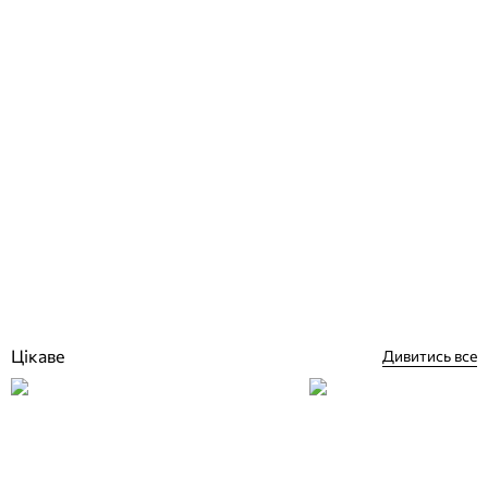
Kalekim Izolatex 3023 2 в 1 (20 кг + 5 л) гідроізоляційний склад для
басейну
Відгуки (1)
2 599
грн
Купити
Цікаве
Дивитись все