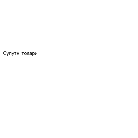
Serapool 24,5* 12,5 см керамічний маркер глибини у спортивних
басейнах, 0,8 м
Відгуки (0)
16 960
грн
Купити
Супутні товари