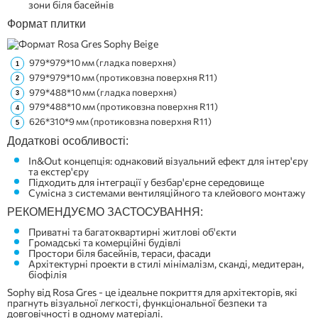
зони біля басейнів
Формат плитки
979*979*10 мм (гладка поверхня)
979*979*10 мм (протиковзна поверхня R11)
979*488*10 мм (гладка поверхня)
979*488*10 мм (протиковзна поверхня R11)
626*310*9 мм (протиковзна поверхня R11)
Додаткові особливості:
In&Out концепція: однаковий візуальний ефект для інтер'єру
та екстер'єру
Підходить для інтеграції у безбар'єрне середовище
Сумісна з системами вентиляційного та клейового монтажу
РЕКОМЕНДУЄМО ЗАСТОСУВАННЯ:
Приватні та багатоквартирні житлові об'єкти
Громадські та комерційні будівлі
Простори біля басейнів, тераси, фасади
Архітектурні проекти в стилі мінімалізм, сканді, медитеран,
біофілія
Sophy від Rosa Gres - це ідеальне покриття для архітекторів, які
прагнуть візуальної легкості, функціональної безпеки та
довговічності в одному матеріалі.