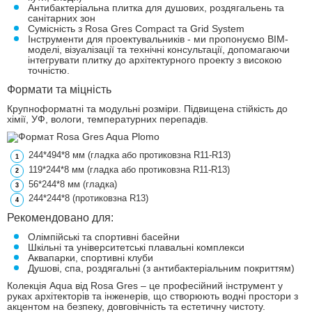
Антибактеріальна плитка для душових, роздягальень та
санітарних зон
Сумісність з Rosa Gres Compact та Grid System
Інструменти для проектувальників - ми пропонуємо BIM-
моделі, візуалізації та технічні консультації, допомагаючи
інтегрувати плитку до архітектурного проекту з високою
точністю.
Формати та міцність
Крупноформатні та модульні розміри. Підвищена стійкість до
хімії, УФ, вологи, температурних перепадів.
244*494*8 мм (гладка або протиковзна R11-R13)
119*244*8 мм (гладка або протиковзна R11-R13)
56*244*8 мм (гладка)
244*244*8 (протиковзна R13)
Рекомендовано для:
Олімпійські та спортивні басейни
Шкільні та університетські плавальні комплекси
Аквапарки, спортивні клуби
Душові, спа, роздягальні (з антибактеріальним покриттям)
Колекція Aqua від Rosa Gres – це професійний інструмент у
руках архітекторів та інженерів, що створюють водні простори з
акцентом на безпеку, довговічність та естетичну чистоту.