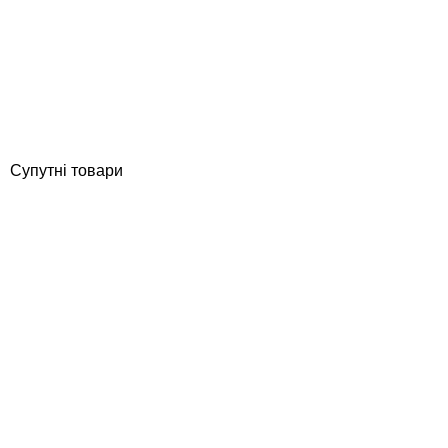
Serapool 24,5* 12,5 см керамічний маркер глибини у спортивних
басейнах, 0,8 м
Відгуки (0)
16 960
грн
Купити
Супутні товари