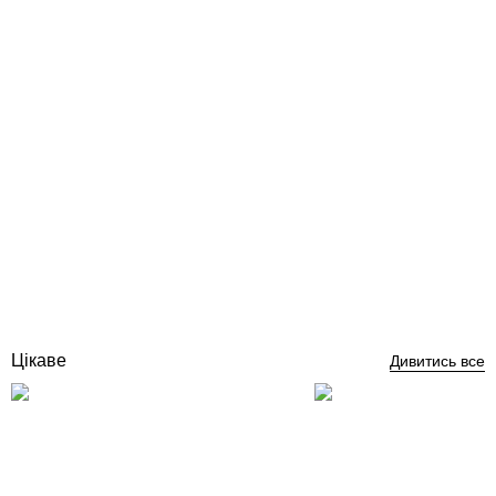
Kalekim Izolatex 3023 2 в 1 (20 кг + 5 л) гідроізоляційний склад
для басейну
Відгуки (1)
2 599
грн
Купити
Цікаве
Дивитись все