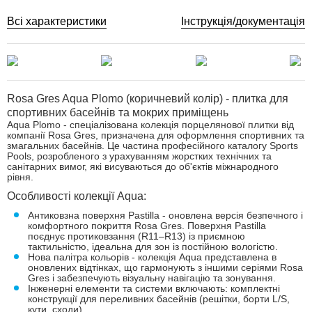
Всі характеристики
Інструкція/документація
Rosa Gres Aqua Plomo (коричневий колір) - плитка для
спортивних басейнів та мокрих приміщень
Aqua Plomo - спеціалізована колекція порцелянової плитки від
компанії Rosa Gres, призначена для оформлення спортивних та
змагальних басейнів. Це частина професійного каталогу Sports
Pools, розробленого з урахуванням жорстких технічних та
санітарних вимог, які висуваються до об'єктів міжнародного
рівня.
Особливості колекції Aqua:
Антиковзна поверхня Pastilla - оновлена ​​версія безпечного і
комфортного покриття Rosa Gres. Поверхня Pastilla
поєднує протиковзання (R11–R13) із приємною
тактильністю, ідеальна для зон із постійною вологістю.
Нова палітра кольорів - колекція Aqua представлена ​​в
оновлених відтінках, що гармонують з іншими серіями Rosa
Gres і забезпечують візуальну навігацію та зонування.
Інженерні елементи та системи включають: комплектні
конструкції для переливних басейнів (решітки, борти L/S,
кути, сходи)