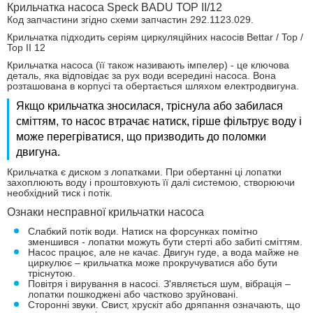
Крильчатка насоса Speck BADU ТОР ІІ/12
Код запчастини згідно схеми запчастин 292.1123.029.
Крильчатка підходить серіям циркуляційних насосів Bettar / Top /
Top II 12
Крильчатка насоса (її також називають імпелер) - це ключова
деталь, яка відповідає за рух води всередині насоса. Вона
розташована в корпусі та обертається шляхом електродвигуна.
Якщо крильчатка зносилася, тріснула або забилася
сміттям, то насос втрачає натиск, гірше фільтрує воду і
може перегріватися, що призводить до поломки
двигуна.
Крильчатка є диском з лопатками. При обертанні ці лопатки
захоплюють воду і проштовхують її далі системою, створюючи
необхідний тиск і потік.
Ознаки несправної крильчатки насоса
Слабкий потік води. Натиск на форсунках помітно
зменшився - лопатки можуть бути стерті або забиті сміттям.
Насос працює, але не качає. Двигун гуде, а вода майже не
циркулює – крильчатка може прокручуватися або бути
тріснутою.
Повітря і вирування в насосі. З'являється шум, вібрація –
лопатки пошкоджені або частково зруйновані.
Сторонні звуки. Свист, хрускіт або дряпання означають, що