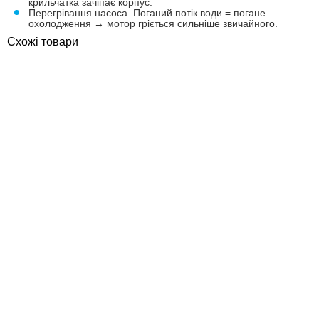
крильчатка зачіпає корпус.
Перегрівання насоса. Поганий потік води = погане
охолодження → мотор гріється сильніше звичайного.
Схожі товари