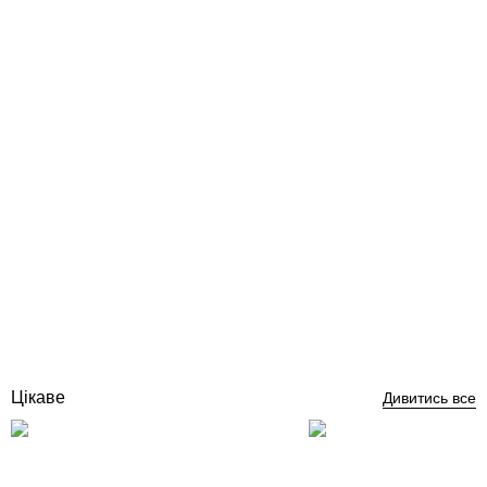
Трійник ПВХ Ø 50мм 45 град. Coraplax
Відгуки (0)
321
грн
Купити
Цікаве
Дивитись все