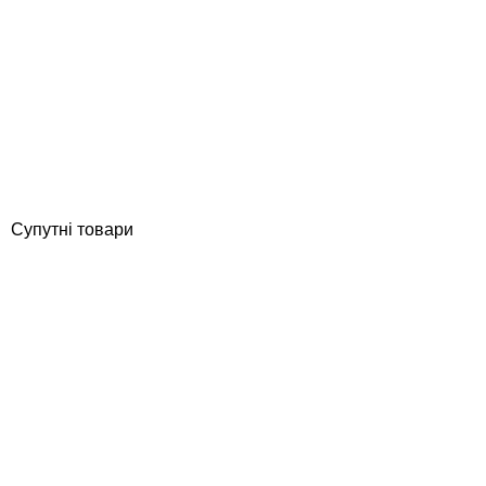
AstralPool сполучна муфта насоса 4405011429
Відгуки (0)
1 923
грн
Купити
Супутні товари