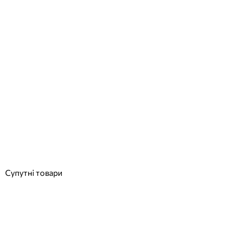
Hidroten хрестовина ПВХ 5V, з додатковим відведенням d75 мм
Відгуки (0)
720
грн
Купити
Супутні товари