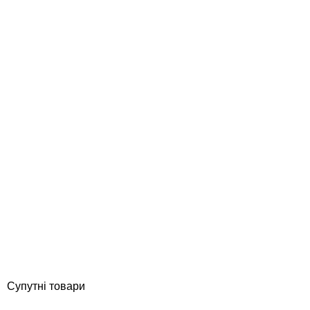
Poolman SPA Complex 7 в 1, 1 л комплексний засіб для
обслуговування СПА
Відгуки (0)
1 454
грн
Купити
Супутні товари