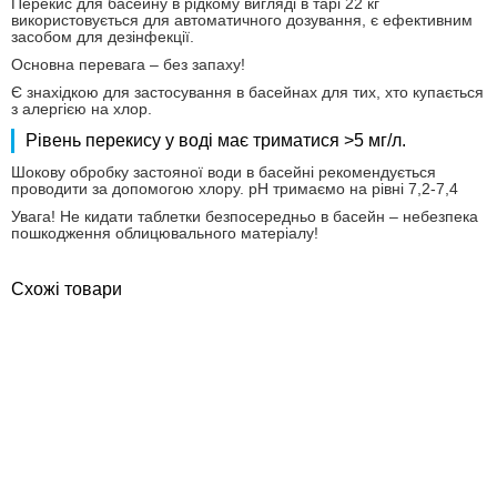
Перекис для басейну в рідкому вигляді в тарі 22 кг
використовується для автоматичного дозування, є ефективним
засобом для дезінфекції.
Основна перевага – без запаху!
Є знахідкою для застосування в басейнах для тих, хто купається
з алергією на хлор.
Рівень перекису у воді має триматися >5 мг/л.
Шокову обробку застояної води в басейні рекомендується
проводити за допомогою хлору. рН тримаємо на рівні 7,2-7,4
Увага! Не кидати таблетки безпосередньо в басейн – небезпека
пошкодження облицювального матеріалу!
Схожі товари