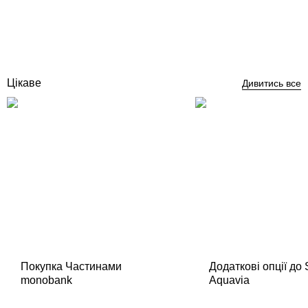
Відгуки (0)
961
грн
Купити
Цікаве
Дивитись все
Покупка Частинами
Додаткові опції до
monobank
Aquavia