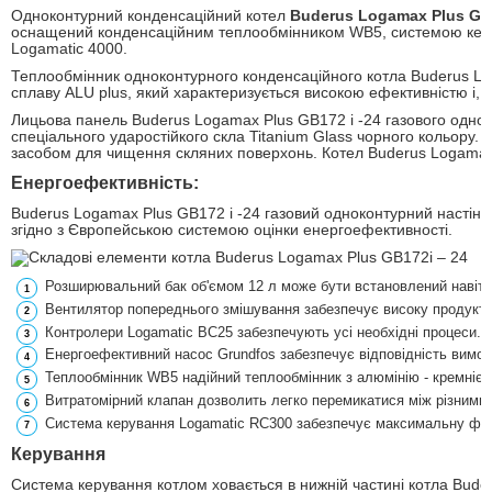
Одноконтурний конденсаційний котел
Buderus Logamax Plus GB1
оснащений конденсаційним теплообмінником WB5, системою керу
Logamatic 4000.
Теплообмінник одноконтурного конденсаційного котла Buderus Log
сплаву ALU plus, який характеризується високою ефективністю і, 
Лицьова панель Buderus Logamax Plus GB172 i -24 газового однокон
спеціального ударостійкого скла Titanium Glass чорного кольору.
засобом для чищення скляних поверхонь. Котел Buderus Logamax 
Енергоефективність:
Buderus Logamax Plus GB172 i -24 газовий одноконтурний настінн
згідно з Європейською системою оцінки енергоефективності.
Розширювальний бак об'ємом 12 л може бути встановлений навіть
Вентилятор попереднього змішування забезпечує високу продукти
Контролери Logamatic BC25 забезпечують усі необхідні процеси.
Енергоефективний насос Grundfos забезпечує відповідність вимог
Теплообмінник WB5 надійний теплообмінник з алюмінію - кремнієв
Витратомірний клапан дозволить легко перемикатися між різними 
Система керування Logamatic RC300 забезпечує максимальну фун
Керування
Система керування котлом ховається в нижній частині котла Bude