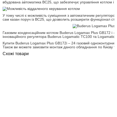
вбудована автоматика BC25, що забезпечує управління котлом і 
У тому числі є можливість суміщення з автоматичним регуляторо
сам казан поруч із BC25, що дозволить розширити функціонал ст
Газовим конденсаційним котлом Buderus Logamax Plus GB172 i -2
інноваційного регулятора Buderus Logamatic TC100 та Logamatic
Купити Buderus Logamax Plus GB172i – 24 газовий одноконтурний 
Також ви можете замовити монтаж даного обладнання по Києву та 
Схожі товари