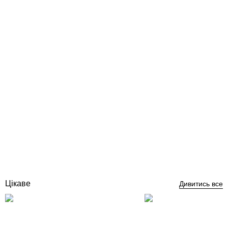
Baxi LUNA CLASSIC 1.24 кВт котел одноконтурний
конденсаційний газовий
Відгуки (0)
47 500
грн
Купити
Цікаве
Дивитись все