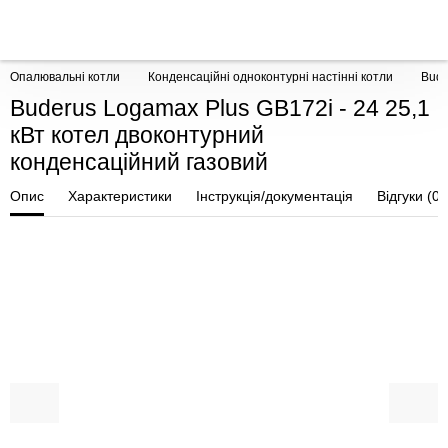
Опалювальні котли
Конденсаційні одноконтурні настінні котли
Bude
Buderus Logamax Plus GB172i - 24 25,1
кВт котел двоконтурний
конденсаційний газовий
Опис
Характеристики
Інструкція/документація
Відгуки (0)