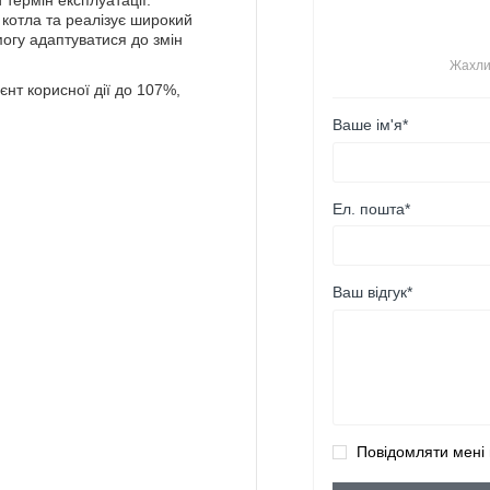
 термін експлуатації.
котла та реалізує широкий
змогу адаптуватися до змін
Жахли
єнт корисної дії до 107%,
Ваше ім'я*
Ел. пошта*
Ваш відгук*
Повідомляти мені 