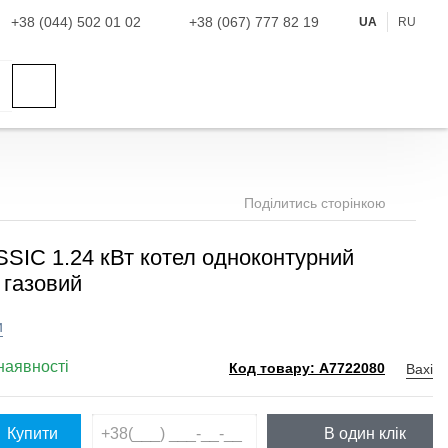
+38 (044) 502 01 02
+38 (067) 777 82 19
UA
RU
Поділитись сторінкою
SIC 1.24 кВт котел одноконтурний
 газовий
и
наявності
Baxi
Код товару: A7722080
Купити
В один клік