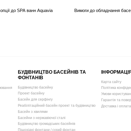
 опції до SPA ванн Aquavia
Вимоги до обладнання басе
БУДІВНИЦТВО БАСЕЙНІВ ТА
ІНФОРМАЦІ
ФОНТАНІВ
Карта сайту
Будівництво басейну
іювання
Політика конфіде
Проект басейну
Умови користува
Басейн для серфінгу
Гарантія та пове
Реабілітаційний басейн проект та будівництво
Доставка і оплата
Басейн з хвилями
Басейни з нержавіючої сталі
Будівництво громадських басейнів
Пішохідні фонтани / сухий фонтан