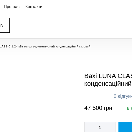
Про нас
Контакти
ів
ССЕЙНЫ
ОВАНИЕ
ОВ
LASSIC 1.24 кВт котел одноконтурний конденсаційний газовий
Baxi LUNA CLAS
конденсаційний
0 відгук
47 500
грн
в 