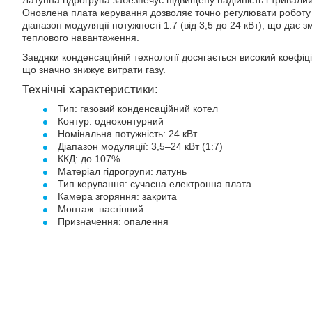
Латунна гідрогрупа забезпечує підвищену надійність і тривалий
Оновлена плата керування дозволяє точно регулювати роботу 
діапазон модуляції потужності 1:7 (від 3,5 до 24 кВт), що дає 
теплового навантаження.
Завдяки конденсаційній технології досягається високий коефіці
що значно знижує витрати газу.
Технічні характеристики:
Тип: газовий конденсаційний котел
Контур: одноконтурний
Номінальна потужність: 24 кВт
Діапазон модуляції: 3,5–24 кВт (1:7)
ККД: до 107%
Матеріал гідрогрупи: латунь
Тип керування: сучасна електронна плата
Камера згоряння: закрита
Монтаж: настінний
Призначення: опалення