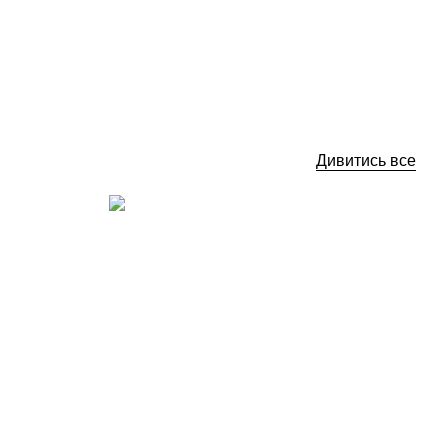
41
Купити
Дивитись все