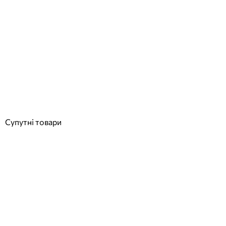
Baxi LUNA CLASSIC 1.24 кВт котел одноконтурний
конденсаційний газовий
Відгуки (0)
47 500
грн
Купити
Супутні товари