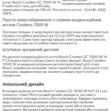
котел Bosch Condens GC 7000i W 14
P навісного типу, для обігріву
приміщень площею до 128 м2. Потужність котла - 14,4 кВт. ККД -
108%.
Просте енергозбереження з газовим конденсаційним
котлом Condens 7000i W
Оскільки пальник з модуляцією: він автоматично налаштовується
під ваші потреби в діапазоні від 12,5 до 100% від максимальної
потужності. Саме тому прилад працює з високою ефективністю
навіть якщо вам не потрібна повна потужність.
Інтуїтивно зрозумілий дисплей
На дисплеї конденсаційного котла Bosch Condens GC 7000i W 14
P 23 можна просто налаштувати основні функції. Якщо Condens
7000i W оснащений розумним регулятором EasyControl від
Bosch, управління можливо також через Інтернет. Для цього існує
програма, завдяки якому ви зможете швидко приступити до
управління.
Унікальний дизайн
В конденсаційних котлах Bosch Condens GC 7000i W 14 P 23 є що
показати і зовні! Його цікавий дизайн доводить, що навіть
опалювальні прилади можуть бути красивими. Завдяки чудовому
виду і компактним розмірам прилад можна без проблем
розмістити в вашому домі: в коридорі, кухні або в іншому
приміщенні. Ви можете вибрати елегантний чорний або стильний