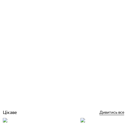
Bosch CR50 програматор для котла тижневий
Відгуки (0)
6 197
грн
Купити
Цікаве
Дивитись все