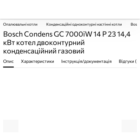
Опалювальні котли
Конденсаційні одноконтурні настінні котли
Bosch
Bosch Condens GC 7000iW 14 P 23 14,4
кВт котел двоконтурний
конденсаційний газовий
Опис
Характеристики
Інструкція/документація
Відгуки (0