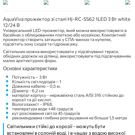
AquaViva прожектор зі сталі HJ-RC-SS62 1LED 3 Вт white
12/24 В
Універсальний LED-прожектор, який можна використовувати в
басейнах з облицюванням плиткою або мозаїкою. Компактний
прожектор створить затишок у СПА-ваннах та купелях,
підсвітить зону сходів та гідромасажу.
Світильник можна використовувати у підсвічуванні тераси,
обхідних доріжок на ділянці, використовувати під підсвічуванням
малих архітектурних форм.
Основні характеристики
Потужність – 3 Вт
Кількість світлодіодів – 1
Довжина кабелю – 0,5 м.
Діаметр - 6,2 см
матеріал корпусу - нержавіюча сталь АISI 316 стійкою до
корозії та дії кислот.
Вологозахист - IP68.
температура води +48 градусів
кут розсіювання світла 45 градусів
рекомендована глибина розташування не більше 1,5 метра
Світильники стійкі до корозії - можуть бути
встановлені в солоній воді, і в чашах з водою високої