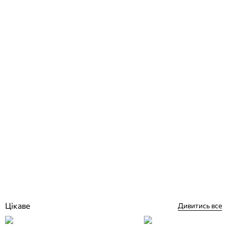
AquaDyne форсунка для басейну стінова під лайнер
Відгуки (0)
8 592
грн
Купити
Цікаве
Дивитись все