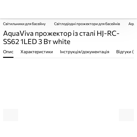
Світильники для басейну
Світлодіодні прожектори для басейнів
Aqua
AquaViva прожектор із сталі HJ-RC-
SS62 1LED 3 Вт white
Опис
Характеристики
Інструкція/документація
Відгуки (0