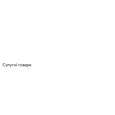
Лінійний підводний світильник LED RGB 15W/IP68 для басейнів
та фонтанів
Відгуки (0)
5 612
грн
Купити
Супутні товари