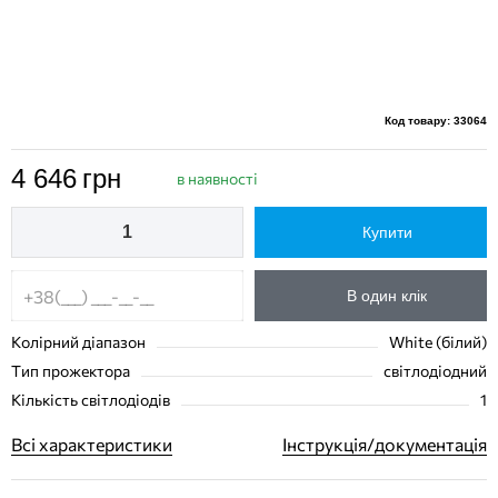
Код товару: 33064
4 646
грн
в наявності
Купити
В один клік
Колірний діапазон
White (білий)
Тип прожектора
світлодіодний
Кількість світлодіодів
1
Всі характеристики
Інструкція/документація