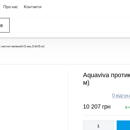
Про нас
Контакти
ів
ССЕЙНЫ
ОВАНИЕ
ОВ
настил зелений (5 мм, 0.9х15 м)
Aquaviva проти
м)
0 відгук
10 207
грн
в 