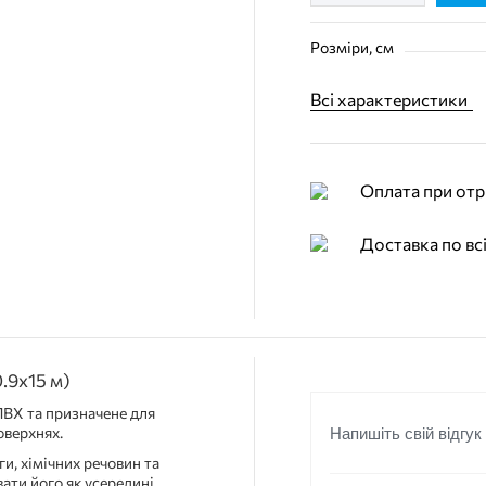
Розміри, см
Всі характеристики
Оплата при отр
Доставка по всі
.9х15 м)
ПВХ та призначене для
оверхнях.
Напишіть свій відгук
и, хімічних речовин та
ати його як усередині