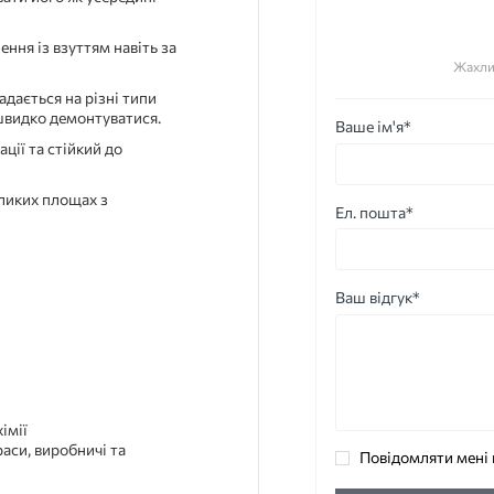
ння із взуттям навіть за
Жахли
адається на різні типи
 швидко демонтуватися.
Ваше ім'я*
ції та стійкий до
еликих площах з
Ел. пошта*
Ваш відгук*
імії
раси, виробничі та
Повідомляти мені 