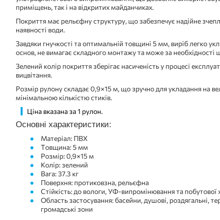
приміщень, так і на відкритих майданчиках.
Покриття має рельєфну структуру, що забезпечує надійне зчепле
наявності води.
Завдяки гнучкості та оптимальній товщині 5 мм, виріб легко укл
основ, не вимагає складного монтажу та може за необхідності
Зелений колір покриття зберігає насиченість у процесі експлуата
вицвітання.
Розмір рулону складає 0,9×15 м, що зручно для укладання на в
мінімальною кількістю стиків.
Ціна вказана за 1 рулон.
Основні характеристики:
Матеріал: ПВХ
Товщина: 5 мм
Розмір: 0,9×15 м
Колір: зелений
Вага: 37.3 кг
Поверхня: протиковзна, рельєфна
Стійкість: до вологи, УФ-випромінювання та побутової х
Область застосування: басейни, душові, роздягальні, те
громадські зони