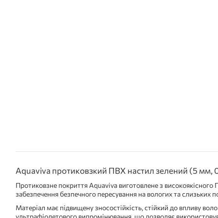
Aquaviva протиковзкий ПВХ настил зелений (5 мм, 0
Протиковзне покриття Aquaviva виготовлене з високоякісного 
забезпечення безпечного пересування на вологих та слизьких п
Матеріал має підвищену зносостійкість, стійкий до впливу волог
ультрафіолетового випромінювання, що дозволяє використовув