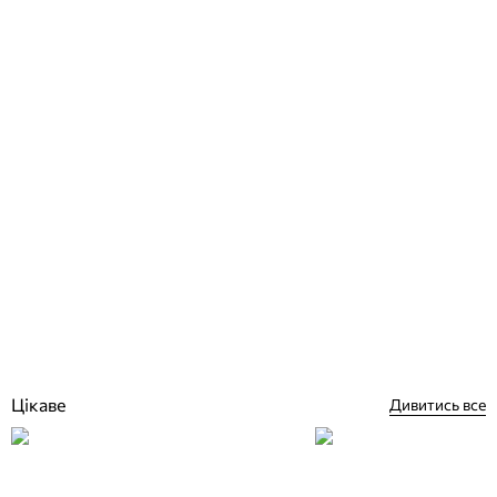
Душ сонячний AquaViva 70534 34 л
Відгуки (0)
11 395
грн
Купити
Цікаве
Дивитись все