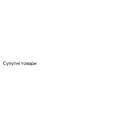
Aquajoy Fiji шезлонг коричневий
Відгуки (0)
7 912
грн
Купити
Супутні товари