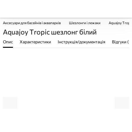
Аксесуари для басейнів і аквапарків
Шезлонги і лежаки
Aquajoy Tropi
Aquajoy Tropic шезлонг білий
Опис
Характеристики
Інструкція/документація
Відгуки (0