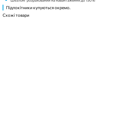
Шезлонг розрахований на навантаження до 150 кг
Підлокітники купуються окремо.
Схожі товари