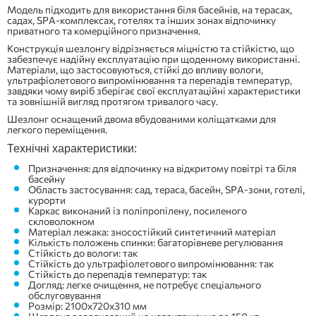
Модель підходить для використання біля басейнів, на терасах,
садах, SPA-комплексах, готелях та інших зонах відпочинку
приватного та комерційного призначення.
Конструкція шезлонгу відрізняється міцністю та стійкістю, що
забезпечує надійну експлуатацію при щоденному використанні.
Матеріали, що застосовуються, стійкі до впливу вологи,
ультрафіолетового випромінювання та перепадів температур,
завдяки чому виріб зберігає свої експлуатаційні характеристики
та зовнішній вигляд протягом тривалого часу.
Шезлонг оснащений двома вбудованими коліщатками для
легкого переміщення.
Технічні характеристики:
Призначення: для відпочинку на відкритому повітрі та біля
басейну
Область застосування: сад, тераса, басейн, SPA-зони, готелі,
курорти
Каркас виконаний із поліпропілену, посиленого
скловолокном
Матеріал лежака: зносостійкий синтетичний матеріал
Кількість положень спинки: багаторівневе регулювання
Стійкість до вологи: так
Стійкість до ультрафіолетового випромінювання: так
Стійкість до перепадів температур: так
Догляд: легке очищення, не потребує спеціального
обслуговування
Розмір: 2100x720x310 мм