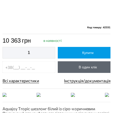
Код товару: 42331
10 363
грн
в наявності
Купити
В один клік
Всі характеристики
Інструкція/документація
Aquajoy Tropic шезлонг білий із сіро-коричневим