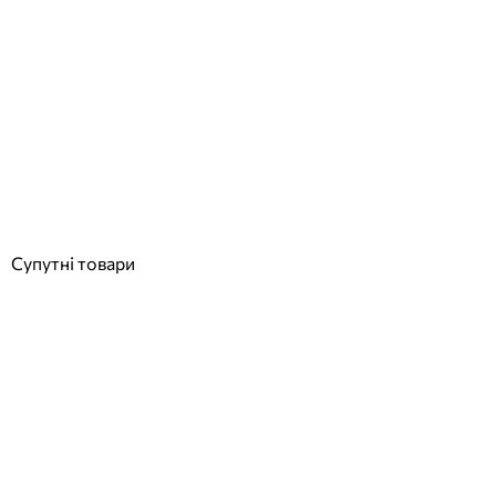
Aquajoy Fiji шезлонг коричневий
Відгуки (0)
7 912
грн
Купити
Супутні товари