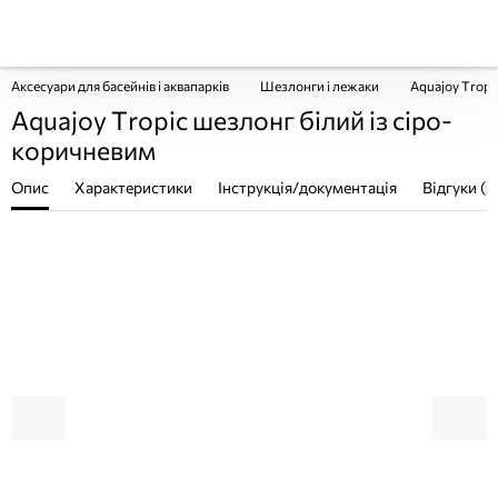
Аксесуари для басейнів і аквапарків
Шезлонги і лежаки
Aquajoy Tropi
Aquajoy Tropic шезлонг білий із сіро-
коричневим
Опис
Характеристики
Інструкція/документація
Відгуки (0