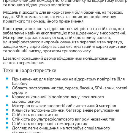
Призначений для комфортного відпочинку на відкритому повітрі
та в зонах з підвищеною вологістю
Модель підходить для використання біля басейнів, на терасах,
садах, SPA-комплексах, готелях та інших зонах відпочинку
приватного та комерційного призначення
Конструкція шезлонгу відрізняється міцністю та стійкістю, що
забезпечує надійну експлуатацію при щоденному використанні.
Матеріали, що застосовуються, стійкі до впливу вологи,
ультрафіолетового випромінювання та перепадів температур,
завдяки чому виріб зберігає свої експлуатаційні характеристики
та зовнішній вигляд протягом тривалого часу
Шезлонг оснащений двома вбудованими коліщатками для
легкого переміщення
Технічні характеристики
Призначення: для відпочинку на відкритому повітрі та біля
басейну
Область застосування: сад, тераса, басейн, SPA-зони, готелі,
курорти
Каркас виконаний із поліпропілену, посиленого
скловолокном
Матеріал лежака: зносостійкий синтетичний матеріал
Кількість положень спинки: багаторівневе регулювання
Стійкість до вологи: так
Стійкість до ультрафіолетового випромінювання: так
Стійкість до перепадів температур: так
Догляд: легке очищення, не потребує спеціального
обслуговування